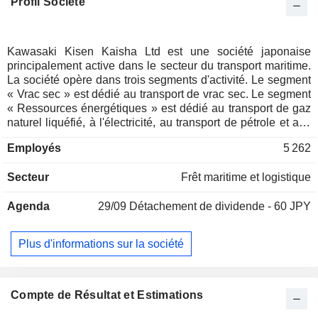
Profil Société
Kawasaki Kisen Kaisha Ltd est une société japonaise
principalement active dans le secteur du transport maritime.
La société opère dans trois segments d'activité. Le segment
« Vrac sec » est dédié au transport de vrac sec. Le segment
« Ressources énergétiques » est dédié au transport de gaz
naturel liquéfié, à l'électricité, au transport de pétrole et aux
activités offshore. Le segment Logistique des produits est
Employés
5 262
dédié au transport de véhicules, à la logistique, au transport
maritime de proximité et fluvial, ainsi qu'au transport par
Secteur
Frêt maritime et logistique
porte-conteneurs. La société exerce également des activités
de gestion de navires, d'agence de voyages, ainsi que de
Agenda
29/09
Détachement de dividende - 60 JPY
location et de gestion immobilières.
Plus d'informations sur la société
Compte de Résultat et Estimations