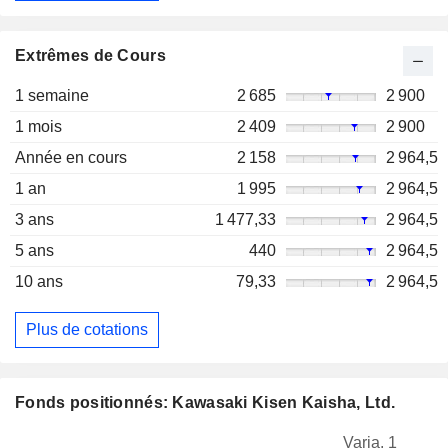
Extrêmes de Cours
1 semaine
2 685
2 900
1 mois
2 409
2 900
Année en cours
2 158
2 964,5
1 an
1 995
2 964,5
3 ans
1 477,33
2 964,5
5 ans
440
2 964,5
10 ans
79,33
2 964,5
Plus de cotations
Fonds positionnés: Kawasaki Kisen Kaisha, Ltd.
Varia. 1