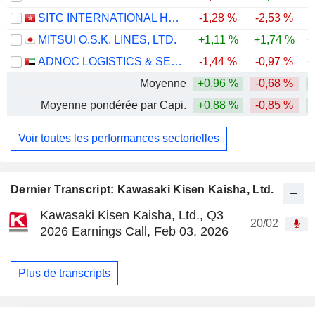
SITC INTERNATIONAL HOLDINGS COMPANY LIMITED
-1,28 %
-2,53 %
+
MITSUI O.S.K. LINES, LTD.
+1,11 %
+1,74 %
+
ADNOC LOGISTICS & SERVICES PLC
-1,44 %
-0,97 %
+
Moyenne
+0,96 %
-0,68 %
+
Moyenne pondérée par Capi.
+0,88 %
-0,85 %
+
Voir toutes les performances sectorielles
Dernier Transcript: Kawasaki Kisen Kaisha, Ltd.
Kawasaki Kisen Kaisha, Ltd., Q3
20/02
2026 Earnings Call, Feb 03, 2026
Plus de transcripts