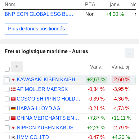
Nom
PEA
janv.
Not
BNP ECPI GLOBAL ESG BLUE ECNMY TRK PRIVL
Non
+4,00 %
Plus de fonds positionnés
Fret et logistique maritime - Autres
Varia.
Varia. 5j.
KAWASAKI KISEN KAISHA, LTD.
+2,67 %
-2,60 %
+
AP MOLLER MAERSK
-0,34 %
-3,95 %
+
COSCO SHIPPING HOLDINGS CO., LTD.
-0,39 %
-4,36 %
HAPAG-LLOYD AG
-0,21 %
-4,73 %
CHINA MERCHANTS ENERGY SHIPPING CO., LTD.
+7,87 %
+11,11 %
+
NIPPON YUSEN KABUSHIKI KAISHA
+2,29 %
-2,79 %
+
HMM CO.,LTD
-0,47 %
+4,20 %