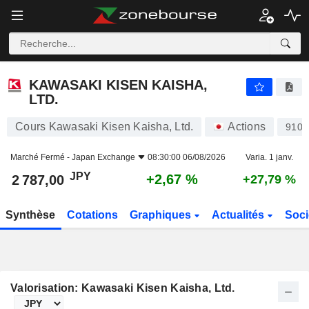
KAWASAKI KISEN KAISHA, LTD.
2 787,00
¥
+2,67 %
KAWASAKI KISEN KAISHA,
LTD.
Cours Kawasaki Kisen Kaisha, Ltd.
Actions
9107
Marché Fermé -
Japan Exchange
08:30:00 06/08/2026
Varia. 1 janv.
JPY
+2,67 %
2 787,00
+27,79 %
Synthèse
Cotations
Graphiques
Actualités
Soci
Valorisation: Kawasaki Kisen Kaisha, Ltd.