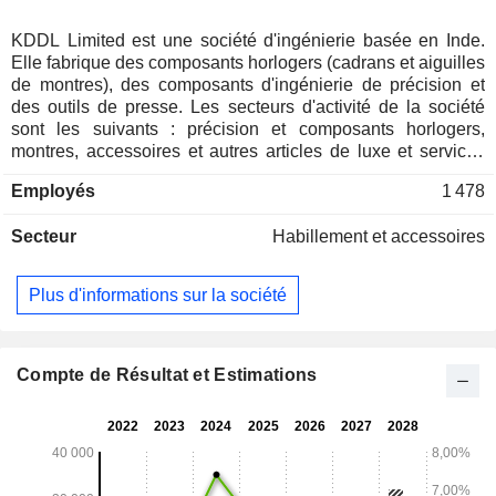
KDDL Limited est une société d'ingénierie basée en Inde.
Elle fabrique des composants horlogers (cadrans et aiguilles
de montres), des composants d'ingénierie de précision et
des outils de presse. Les secteurs d'activité de la société
sont les suivants : précision et composants horlogers,
montres, accessoires et autres articles de luxe et services
connexes, et autres. Son segment Précision et composants
Employés
1 478
horlogers est engagé dans la fabrication et la distribution de
cadrans, d'aiguilles de montres et de composants de
Secteur
Habillement et accessoires
précision. Le segment Montres, accessoires et autres
articles de luxe et services connexes a pour objet le
commerce de montres et d'accessoires. Son segment Autres
Plus d'informations sur la société
est engagé dans la fabrication et la distribution de boîtes
d'emballage. Elle gère également la chaîne de vente au
détail de montres suisses de luxe dans le secteur organisé
par l'intermédiaire de sa filiale Ethos Limited. Ses autres
Compte de Résultat et Estimations
filiales sont Mahen Distribution Limited, Pylania SA et
ESTIMA AG. Elle possède des installations de production à
Parwanoo (Himachal Pradesh), Derabassi (Punjab) et
Bangalore (Karnataka).