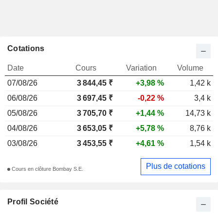
Cotations
Date
Cours
Variation
Volume
07/08/26
3 844,45 ₹
+3,98 %
1,42 k
06/08/26
3 697,45 ₹
-0,22 %
3,4 k
05/08/26
3 705,70 ₹
+1,44 %
14,73 k
04/08/26
3 653,05 ₹
+5,78 %
8,76 k
03/08/26
3 453,55 ₹
+4,61 %
1,54 k
Plus de cotations
Cours en clôture Bombay S.E.
Profil Société