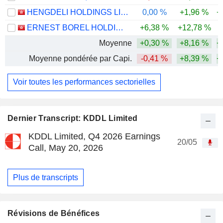
HENGDELI HOLDINGS LIMITED
0,00 %
+1,96 %
+
ERNEST BOREL HOLDINGS LIMITED
+6,38 %
+12,78 %
Moyenne
+0,30 %
+8,16 %
+
Moyenne pondérée par Capi.
-0,41 %
+8,39 %
+
Voir toutes les performances sectorielles
Dernier Transcript: KDDL Limited
KDDL Limited, Q4 2026 Earnings
20/05
Call, May 20, 2026
Plus de transcripts
Révisions de Bénéfices