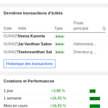
Dernières transactions d'initiés
Poste
Date
Initié
Type
principal
Qua
01/04/25
Veena Kanoria
2
Achat
01/04/25
Jai Vardhan Saboo
Administrateur
2
Achat
01/04/25
Yashovardhan Saboo
Directeur general
2
Achat
Historique des transactions
Cotations et Performances
1 jour
+3,98 %
1 semaine
+16,45 %
Mois en cours
+16,45 %