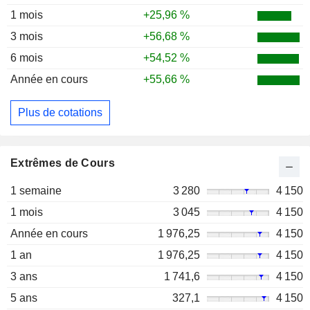
1 mois
+25,96 %
3 mois
+56,68 %
6 mois
+54,52 %
Année en cours
+55,66 %
Plus de cotations
Extrêmes de Cours
1 semaine
3 280
4 150
1 mois
3 045
4 150
Année en cours
1 976,25
4 150
1 an
1 976,25
4 150
3 ans
1 741,6
4 150
5 ans
327,1
4 150