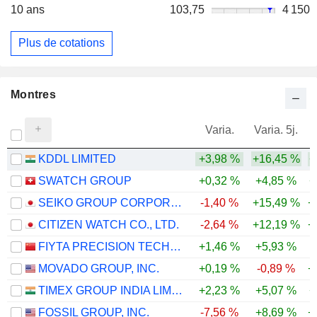
10 ans
103,75
4 150
Plus de cotations
Montres
Varia.
Varia. 5j.
KDDL LIMITED
+3,98 %
+16,45 %
+
SWATCH GROUP
+0,32 %
+4,85 %
+
SEIKO GROUP CORPORATION
-1,40 %
+15,49 %
+
CITIZEN WATCH CO., LTD.
-2,64 %
+12,19 %
+
FIYTA PRECISION TECHNOLOGY CO., LTD.
+1,46 %
+5,93 %
MOVADO GROUP, INC.
+0,19 %
-0,89 %
+
TIMEX GROUP INDIA LIMITED
+2,23 %
+5,07 %
+
FOSSIL GROUP, INC.
-7,56 %
+8,69 %
+