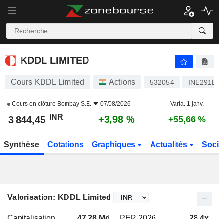
KDDL LIMITED
3 844,45
₹
+3,98 %
KDDL LIMITED
Cours KDDL Limited
Actions
532054
INE291D
Cours en clôture
Bombay S.E.
07/08/2026
Varia. 1 janv.
INR
+3,98 %
3 844,45
+55,66 %
Synthèse
Cotations
Graphiques
Actualités
Soci
Valorisation: KDDL Limited
Capitalisation
47,28 Md
PER 2026
28,4x