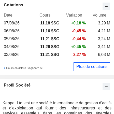
Cotations
Date
Cours
Variation
Volume
07/08/26
11,18 $SG
+0,18 %
3,29 M
06/08/26
11,16 $SG
-0,45 %
4,21 M
05/08/26
11,21 $SG
-0,44 %
3,24 M
04/08/26
11,26 $SG
+0,45 %
3,41 M
03/08/26
11,21 $SG
-2,27 %
6,03 M
Plus de cotations
Cours en différé Singapore S.E.
Profil Société
Keppel Ltd. est une société internationale de gestion d'actifs
et d'exploitation qui fournit des infrastructures et des
services essentiels dans les domaines des énergies