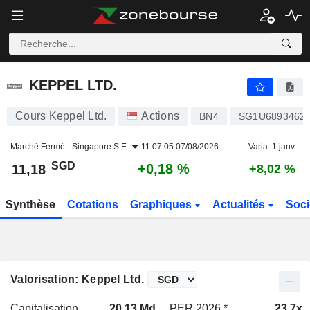
KEPPEL LTD.
11,18
$
+0,18 %
KEPPEL LTD.
Cours Keppel Ltd.
Actions
BN4
SG1U6893462
Marché Fermé -
Singapore S.E.
11:07:05 07/08/2026
Varia. 1 janv.
SGD
+0,18 %
11,18
+8,02 %
Synthèse
Cotations
Graphiques
Actualités
Soci
Valorisation: Keppel Ltd.
Capitalisation
20,13 Md
PER 2026 *
23,7x