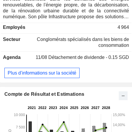
renouvelables, de l'énergie propre, de la décarbonisation,
de la rénovation urbaine durable et de la connectivité
numérique. Son pôle Infrastructure propose des solutions et
des services énergétiques et environnementaux
Employés
4 964
indispensables au développement durable. Son pôle
Immobilier propose des solutions d'espaces urbains
Secteur
Conglomérats spécialisés dans les biens de
durables, en mettant l'accent sur la rénovation urbaine
consommation
durable et les résidences pour seniors. Les principales
activités de son segment « Connectivité » comprennent le
Agenda
11/08
Détachement de dividende - 0.15 SGD
développement et l'exploitation de centres de données, la
fourniture de services de télécommunications, la vente
d'équipements de télécommunications et de technologies de
Plus d'informations sur la société
l'information, ainsi que la fourniture de solutions et de
services d'intégration de systèmes. Son segment « Activités
du groupe » comprend principalement les opérations de
trésorerie, la recherche et le développement, les
Compte de Résultat et Estimations
participations d'investissement, ainsi que la fourniture de
services de gestion et d'autres services de soutien.