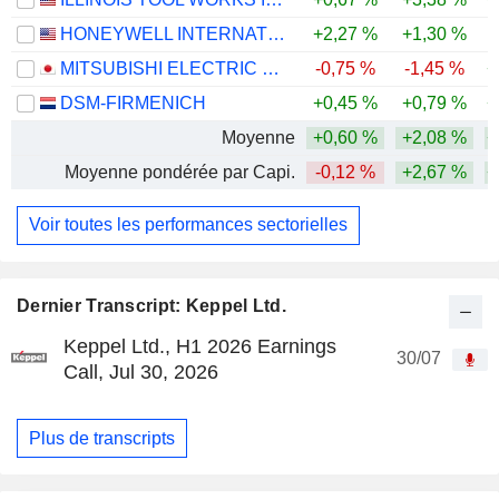
HONEYWELL INTERNATIONAL INC.
+2,27 %
+1,30 %
-
MITSUBISHI ELECTRIC CORPORATION
-0,75 %
-1,45 %
+
DSM-FIRMENICH
+0,45 %
+0,79 %
+
Moyenne
+0,60 %
+2,08 %
+
Moyenne pondérée par Capi.
-0,12 %
+2,67 %
+
Voir toutes les performances sectorielles
Dernier Transcript: Keppel Ltd.
Keppel Ltd., H1 2026 Earnings
30/07
Call, Jul 30, 2026
Plus de transcripts