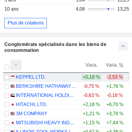
10 ans
4,08
13,25
Plus de cotations
Conglomérats spécialisés dans les biens de
consommation
Varia.
Varia. 5j.
KEPPEL LTD.
+0,18 %
-2,53 %
+
BERKSHIRE HATHAWAY INC.
-0,75 %
+1,76 %
+
INTERNATIONAL HOLDING COMPANY
-0,63 %
-0,18 %
HITACHI, LTD.
+2,18 %
+6,70 %
+
3M COMPANY
+1,21 %
+3,76 %
+
MITSUBISHI HEAVY INDUSTRIES, LTD.
+1,15 %
+7,44 %
ILLINOIS TOOL WORKS INC.
+0,67 %
+3,38 %
+