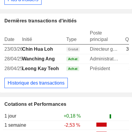
Dernières transactions d'initiés
Poste
Date
Initié
Type
principal
Qua
23/03/26
Chin Hua Loh
Directeur general
30
Gratuit
28/04/25
Wanching Ang
Administrateur
Achat
28/04/25
Leong Kay Teoh
Président
3
Achat
Historique des transactions
Cotations et Performances
1 jour
+0,18 %
1 semaine
-2,53 %