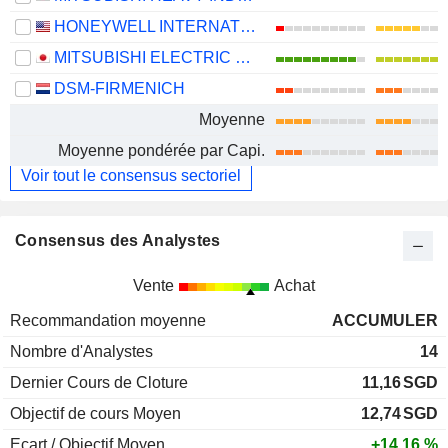
HONEYWELL INTERNATIONAL INC.
MITSUBISHI ELECTRIC CORPORATION
DSM-FIRMENICH
Moyenne
Moyenne pondérée par Capi.
Voir tout le consensus sectoriel
Consensus des Analystes
Vente
Achat
Recommandation moyenne
ACCUMULER
Nombre d'Analystes
14
Dernier Cours de Cloture
11,16
SGD
Objectif de cours Moyen
12,74
SGD
Ecart / Objectif Moyen
+14,16 %