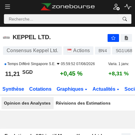
KEPPEL LTD.
11,21
$
+0,45 %
KEPPEL LTD.
Consensus Keppel Ltd.
Actions
BN4
SG1U689
Temps Différé
Singapore S.E.
05:59:52 07/08/2026
Varia. 1 janv.
SGD
+0,45 %
11,21
+8,31 %
Synthèse
Cotations
Graphiques
Actualités
Soci
Opinion des Analystes
Révisions des Estimations