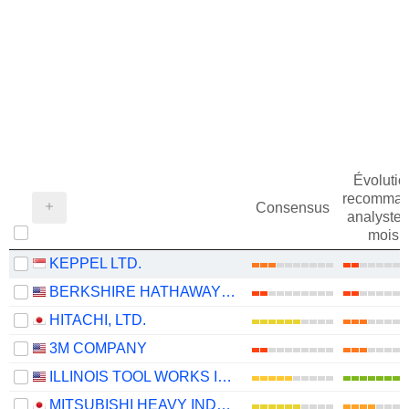
Évolutio
recomman
Consensus
analystes
mois
KEPPEL LTD.
BERKSHIRE HATHAWAY INC.
HITACHI, LTD.
3M COMPANY
ILLINOIS TOOL WORKS INC.
MITSUBISHI HEAVY INDUSTRIES, LTD.