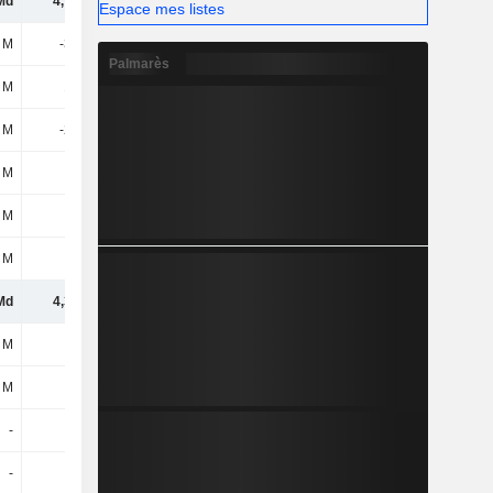
Md
4,75 Md
2,55 Md
1,63 Md
Espace mes listes
 M
-361 M
-603 M
-623 M
Palmarès
 M
102 M
79 M
69 M
 M
-259 M
-524 M
-554 M
 M
4 M
-10 M
-60 M
 M
-64 M
-30 M
7 M
 M
-87 M
-60 M
-47 M
Md
4,34 Md
1,93 Md
977 M
 M
-76 M
-73 M
-54 M
 M
-39 M
-2 M
-5 M
-
-
-111 M
-288 M
-
-
-
-