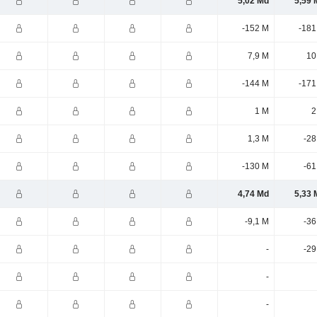
5,02 Md
5,59 
-152 M
-181
7,9 M
10
-144 M
-171
1 M
2
1,3 M
-28
-130 M
-61
4,74 Md
5,33 
-9,1 M
-36
-
-29
-
-