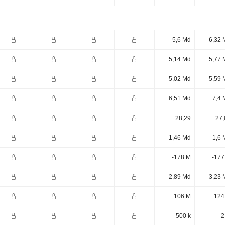
5,6 Md
6,32 
5,14 Md
5,77 
5,02 Md
5,59 
6,51 Md
7,4 
28,29
27,
1,46 Md
1,6 
-178 M
-177
2,89 Md
3,23 
106 M
124
-500 k
2