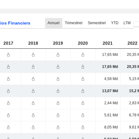
ios Financiers
Annuel
Trimestriel
Semestriel
YTD
LTM
2017
2018
2019
2020
2021
2022
17,65 Md
20,35 
17,65 Md
20,35 
4,58 Md
5,15 
13,07 Md
15,2 
2,44 Md
2,83 
5,61 Md
6,78 
8,05 Md
9,61 