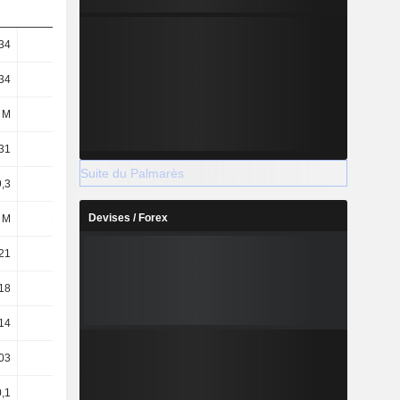
34
24,38
9,24
0,59
34
24,38
9,24
-0,24
 M
122 M
123 M
123 M
31
24,37
9,24
0,59
Suite du Palmarès
,3
24,37
9,24
-0,24
Devises / Forex
 M
122 M
123 M
123 M
21
21,43
9,07
4,43
18
21,42
9,07
4,42
14
14
6
3
03
57,39
151,46
1,02 k
0,1
0,1
0,1
0,1