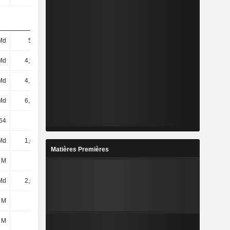
Md
5,6 Md
3,52 Md
2,54 Md
Md
4,97 Md
2,79 Md
1,88 Md
Md
4,75 Md
2,55 Md
1,63 Md
Md
6,72 Md
4,42 Md
3,26 Md
64
27,45
27,31
90,08
Md
1,01 Md
526 M
542 M
Matières Premières
 M
156 M
-65 M
-188 M
Md
2,62 Md
1,11 Md
543 M
 M
151 M
205 M
226 M
 M
4 M
3 M
1 M