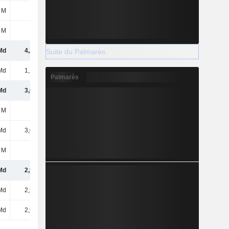
 M
-70 M
-
-
 M
82 M
-56 M
-237 M
Md
4,24 Md
1,69 Md
393 M
Suite du Palmarès
Md
1,16 Md
461 M
354 M
Palmarès
Md
3,07 Md
1,23 Md
39 M
 M
-
-
101 M
Md
3,07 Md
1,23 Md
140 M
 M
-91 M
-94 M
-68 M
Md
2,98 Md
1,13 Md
72 M
Md
2,98 Md
1,13 Md
72 M
Md
2,98 Md
1,13 Md
-29 M