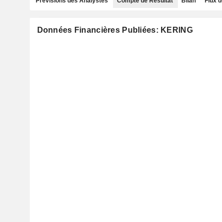
Prévisions des Analystes
Compte de Résultat
Bilan
Flux d
Données Financières Publiées: KERING