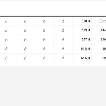
910 M
1,08 
113 M
144
797 M
936
54,5 M
29
54,5 M
29