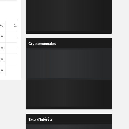
Md
1,12 Md
898 M
722 M
 M
217 M
228 M
186 M
Cryptomonnaies
 M
901 M
670 M
536 M
 M
10 M
16 M
19 M
 M
10 M
16 M
19 M
Taux d'Intérêts