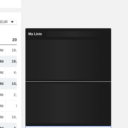
EUR
Ma Liste
2023
2024
2025
Md
19,57 Md
17,19 Md
14,68 Md
Md
19,57 Md
17,19 Md
14,68 Md
Md
4,64 Md
4,51 Md
4,02 Md
Md
14,93 Md
12,68 Md
10,66 Md
Md
2,98 Md
3,02 Md
2,78 Md
Md
7,2 Md
7,11 Md
6,25 Md
Md
10,18 Md
10,13 Md
9,03 Md