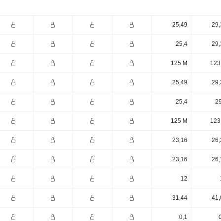
25,49
29,
25,4
29,
125 M
123
25,49
29,
25,4
29
125 M
123
23,16
26,
23,16
26,
12
31,44
41,
0,1