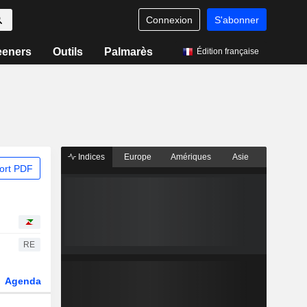
Connexion
S'abonner
eeners
Outils
Palmarès
Édition française
Indices
Europe
Amériques
Asie
ort PDF
RE
Agenda
Secteur
Dérivés
Fonds et ETFs