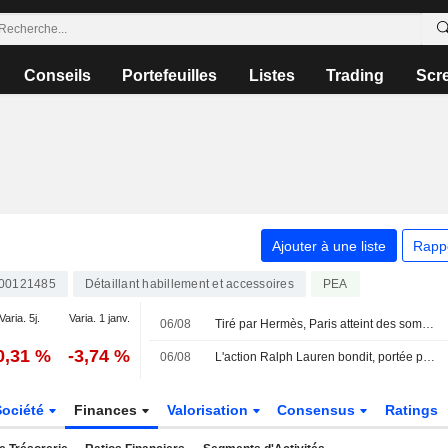
Conseils
Portefeuilles
Listes
Trading
Scr
Ajouter à une liste
Rapp
00121485
Détaillant habillement et accessoires
PEA
Varia. 5j.
Varia. 1 janv.
06/08
Tiré par Hermès, Paris atteint des sommets inexplorés
0,31 %
-3,74 %
06/08
L'action Ralph Lauren bondit, portée par la demande en Asie et en Amérique du Nord
Société
Finances
Valorisation
Consensus
Ratings