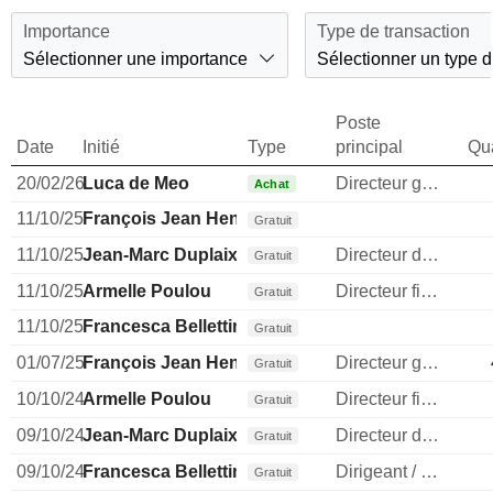
Importance
Type de transaction
Sélectionner une importance
Sélectionner un type d
Poste
Date
Initié
Type
principal
Qua
20/02/26
Luca de Meo
Directeur general
Achat
11/10/25
François Jean Henri Pinault
Gratuit
11/10/25
Jean-Marc Duplaix
Directeur des operations
Gratuit
11/10/25
Armelle Poulou
Directeur financier
Gratuit
11/10/25
Francesca Bellettini
Gratuit
01/07/25
François Jean Henri Pinault
Directeur general
Gratuit
10/10/24
Armelle Poulou
Directeur financier
Gratuit
09/10/24
Jean-Marc Duplaix
Directeur des operations
Gratuit
09/10/24
Francesca Bellettini
Dirigeant / cadre principal
Gratuit