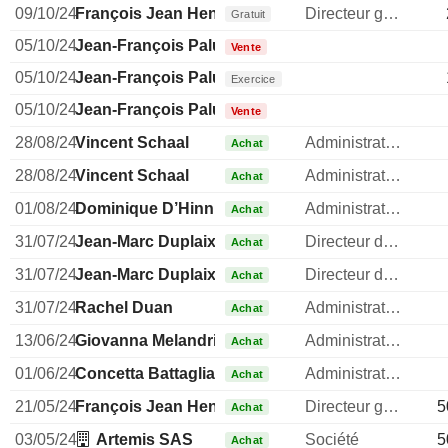
09/10/24
François Jean Henri Pinault
Directeur general
Gratuit
05/10/24
Jean-François Palus
Vente
05/10/24
Jean-François Palus
Exercice
05/10/24
Jean-François Palus
Vente
28/08/24
Vincent Schaal
Administrateur
Achat
28/08/24
Vincent Schaal
Administrateur
Achat
01/08/24
Dominique D’Hinnin
Administrateur
Achat
31/07/24
Jean-Marc Duplaix
Directeur des operations
Achat
31/07/24
Jean-Marc Duplaix
Directeur des operations
Achat
31/07/24
Rachel Duan
Administrateur
Achat
13/06/24
Giovanna Melandri
Administrateur
Achat
01/06/24
Concetta Battaglia
Administrateur
Achat
21/05/24
François Jean Henri Pinault
Directeur general
5
Achat
03/05/24
Artemis SAS
Société
5
Achat