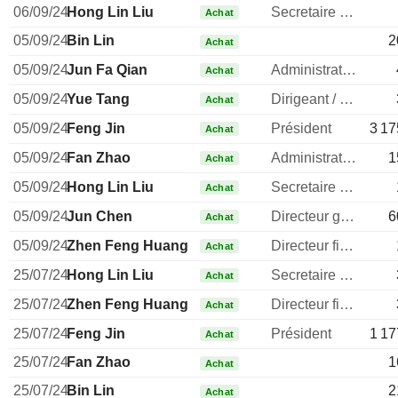
06/09/24
Hong Lin Liu
Secretaire general
Achat
05/09/24
Bin Lin
2
Achat
05/09/24
Jun Fa Qian
Administrateur
Achat
05/09/24
Yue Tang
Dirigeant / cadre principal
Achat
05/09/24
Feng Jin
Président
3 17
Achat
05/09/24
Fan Zhao
Administrateur
1
Achat
05/09/24
Hong Lin Liu
Secretaire general
Achat
05/09/24
Jun Chen
Directeur general
6
Achat
05/09/24
Zhen Feng Huang
Directeur financier
Achat
25/07/24
Hong Lin Liu
Secretaire general
Achat
25/07/24
Zhen Feng Huang
Directeur financier
Achat
25/07/24
Feng Jin
Président
1 17
Achat
25/07/24
Fan Zhao
1
Achat
25/07/24
Bin Lin
2
Achat