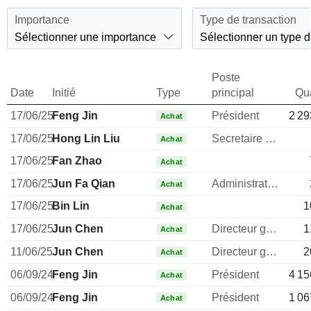
Importance
Type de transaction
Sélectionner une importance
Sélectionner un type d
Poste
Date
Initié
Type
principal
Qua
17/06/25
Feng Jin
Président
2 29
Achat
17/06/25
Hong Lin Liu
Secretaire general
Achat
17/06/25
Fan Zhao
Achat
17/06/25
Jun Fa Qian
Administrateur
Achat
17/06/25
Bin Lin
1
Achat
17/06/25
Jun Chen
Directeur general
1
Achat
11/06/25
Jun Chen
Directeur general
2
Achat
06/09/24
Feng Jin
Président
4 15
Achat
06/09/24
Feng Jin
Président
1 06
Achat