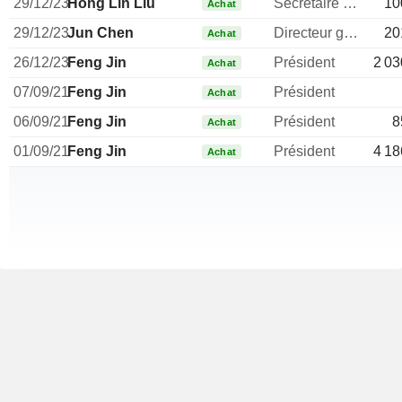
29/12/23
Hong Lin Liu
Secretaire general
10
Achat
29/12/23
Jun Chen
Directeur general
20
Achat
26/12/23
Feng Jin
Président
2 03
Achat
07/09/21
Feng Jin
Président
Achat
06/09/21
Feng Jin
Président
8
Achat
01/09/21
Feng Jin
Président
4 18
Achat