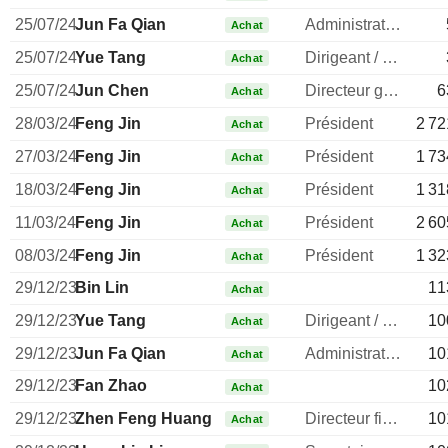
25/07/24
Jun Fa Qian
Administrateur
Achat
25/07/24
Yue Tang
Dirigeant / cadre principal
Achat
25/07/24
Jun Chen
Directeur general
6
Achat
28/03/24
Feng Jin
Président
2 72
Achat
27/03/24
Feng Jin
Président
1 73
Achat
18/03/24
Feng Jin
Président
1 31
Achat
11/03/24
Feng Jin
Président
2 60
Achat
08/03/24
Feng Jin
Président
1 32
Achat
29/12/23
Bin Lin
11
Achat
29/12/23
Yue Tang
Dirigeant / cadre principal
10
Achat
29/12/23
Jun Fa Qian
Administrateur
10
Achat
29/12/23
Fan Zhao
10
Achat
29/12/23
Zhen Feng Huang
Directeur financier
10
Achat