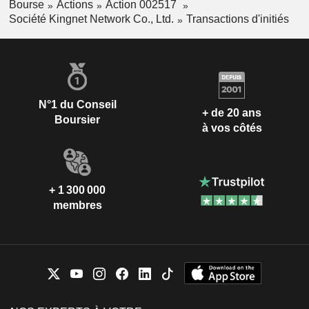
Bourse
Actions
Action 002517
Société Kingnet Network Co., Ltd.
Transactions d'initiés
N°1 du Conseil
+ de 20 ans
Boursier
à vos côtés
+ 1 300 000
membres