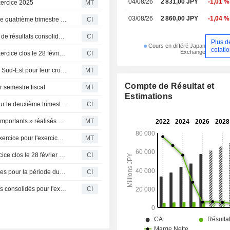
04/08/26
2 831,00 JPY
-1,01 %
exercice 2025
MT
03/08/26
2 860,00 JPY
-1,04 %
KOMEDA Holdings Co., Ltd. propose un dividende pour le quatrième trimestre de l'exercice clos le 28 février 2026, payable le 14 mai 2026 ; communique ses prévisions de dividende pour les deuxième et quatrième trimestres de l'exercice se terminant le 28 février 2027
CI
KOMEDA Holdings Co., Ltd. communique ses prévisions de résultats consolidés pour l'exercice clos le 28 février 2027
CI
Plus d
Cours en différé Japan
cotati
Exchange
KOMEDA Holdings Co., Ltd. publie ses résultats pour l'exercice clos le 28 février 2026
CI
Les chaînes de cafés japonaises visent l'Inde et l'Asie du Sud-Est pour leur croissance
MT
Compte de Résultat et
 semestre fiscal
MT
Estimations
KOMEDA Holdings annonce un dividende en hausse pour le deuxième trimestre de l'exercice se terminant en février 2026
CI
Le Nikkei bondit après que Trump a salué les « progrès importants » réalisés dans les négociations commerciales avec le Japon
MT
Komeda annonce le versement d'un dividende de fin d'exercice pour l'exercice clos le 28 février
MT
Komeda Holdings Co. annonce un dividende pour l'exercice clos le 28 février 2025, payable le 15 mai 2025
CI
Komeda Holdings Co. donne des prévisions de dividendes pour la période du deuxième trimestre et du quatrième trimestre de l'année se terminant le 28 février 2026.
CI
Komeda Holdings Co. donne des prévisions de bénéfices consolidés pour l'exercice se terminant le 28 février 2026
CI