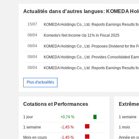
Actualités dans d'autres langues: KOMEDA Hold
15/07
08/04
Komeda's Net Income Up 11% in Fiscal 2025
08/04
08/04
08/04
Plus d'actualités
Cotations et Performances
Extrême
1 jour
+0,74 %
1 semaine
1 semaine
-1,45 %
1 mois
Mois en cours
-1,45 %
Année en c