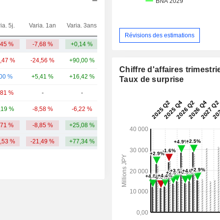
ia. 5j.
Varia. 1an
Varia. 3ans
Capi.($)
Révisions des estimations
,45 %
-7,68 %
+0,14 %
822 M
9,47 %
-24,56 %
+90,00 %
7,31 Md
Chiffre d'affaires trimestrie
,00 %
+5,41 %
+16,42 %
380 M
Taux de surprise
,81 %
-
-
159 M
,19 %
-8,58 %
-6,22 %
71,92 M
,71 %
-8,85 %
+25,08 %
1,75 Md
6,53 %
-21,49 %
+77,34 %