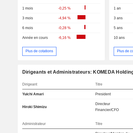
1 mois
-0,25 %
1 an
3 mois
-4,94 %
3 ans
6 mois
-0,28 %
5 ans
Année en cours
-6,16 %
10 ans
Plus de cotations
Plus de c
Dirigeants et Administrateurs: KOMEDA Holding
Dirigeant
Titre
Yuichi Amari
President
Directeur
Hiroki Shimizu
Financier/CFO
Administrateur
Titre