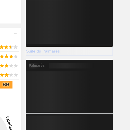
Suite du Palmarès
Palmarès
BB