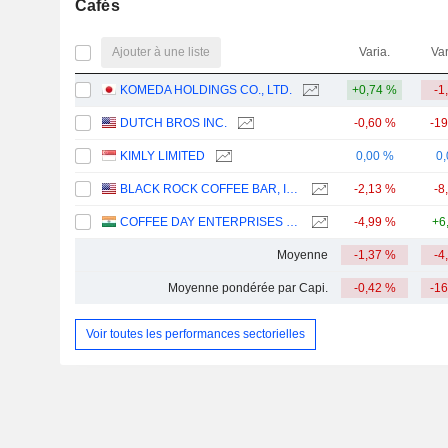
Cafés
Ajouter à une liste
Varia.
Var
KOMEDA HOLDINGS CO., LTD.
+0,74 %
-1
DUTCH BROS INC.
-0,60 %
-1
KIMLY LIMITED
0,00 %
0
BLACK ROCK COFFEE BAR, INC.
-2,13 %
-8
COFFEE DAY ENTERPRISES LIMITED
-4,99 %
+6
Moyenne
-1,37 %
-4
Moyenne pondérée par Capi.
-0,42 %
-1
Voir toutes les performances sectorielles