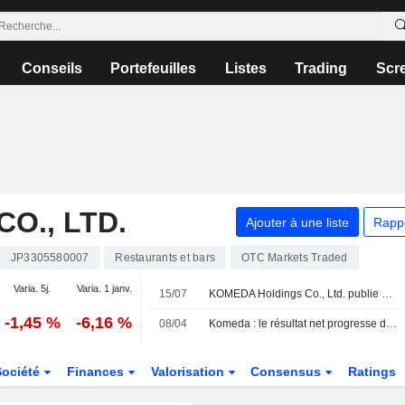
Conseils
Portefeuilles
Listes
Trading
Scr
O., LTD.
Ajouter à une liste
Rapp
JP3305580007
Restaurants et bars
OTC Markets Traded
Varia. 5j.
Varia. 1 janv.
15/07
KOMEDA Holdings Co., Ltd. publie ses résultats pour le premier trimestre clos le 31 mai 2026
-1,45 %
-6,16 %
08/04
Komeda : le résultat net progresse de 11% au titre de l'exercice 2025
Société
Finances
Valorisation
Consensus
Ratings