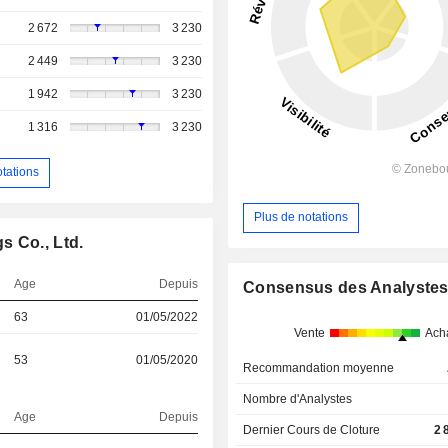
2 672
3 230
2 449
3 230
1 942
3 230
1 316
3 230
otations
Plus de notations
s Co., Ltd.
Age
Depuis
Consensus des Analyste
63
01/05/2022
Vente
Ach
53
01/05/2020
Recommandation moyenne
Nombre d'Analystes
Age
Depuis
Dernier Cours de Cloture
2 