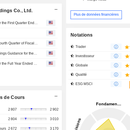
ings Co., Ltd.
Plus de données financières
KOMEDA Holdings Co., Ltd. Reports Earnings Results for the First Quarter Ended May 31, 2026
Notations
KOMEDA Holdings Co., Ltd. Proposes Dividend for the Fourth Quarter of Fiscal Year Ended February 28, 2026, Payable on May 14, 2026; Provides Dividend Guidance for the Second Quarter and Fourth Quarter of Fiscal Year Ending February 28, 2027
Trader
KOMEDA Holdings Co., Ltd. Provides Consolidated Earnings Guidance for the Fiscal Year Ending February 28, 2027
Investisseur
KOMEDA Holdings Co., Ltd. Reports Earnings Results for the Full Year Ended February 28, 2026
Globale
Qualité
ESG MSCI
s de Cours
2 807
2 902
2 804
3 010
ours
2 672
3 170