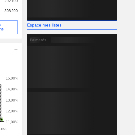
292 700
308 200
Espace mes listes
e
ons
Palmarès