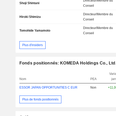
Directeur/Membre du
Shoji Shintani
Conseil
Directeur/Membre du
Hiroki Shimizu
Conseil
Directeur/Membre du
Tomohide Yamamoto
Conseil
Plus d'insiders
Fonds positionnés: KOMEDA Holdings Co., Ltd
Varia
Nom
PEA
jan
ESSOR JAPAN OPPORTUNITIES C EUR
Non
+11,
Plus de fonds positionnés