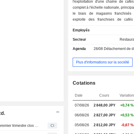
l'exploitation d'une chaîne de café
complet à l'échelle nationale, princip
le biais de magasins franchisés 
exploite des franchises de café
marques Komeda Coffee et Okag
Employés
fournit à ses franchisés des services 
sélection d’emplacements de magas
Secteur
Restaura
base de recherches de données excl
Agenda
28/08
Détachement de dividen
transmission de savoir-faire en 
conception et de construction des b
des aménagements intérieurs des
Plus d'informations sur la société
des conseils sur l’exploitation des
fabrication et la vente en gros d’i
alimentaires, ainsi que la sous-l
Cotations
locaux commerciaux. Elle assure ég
développement des ressources hu
Date
Cours
Variation
compris pour les magasins franchisé
des magasins en gestion directe 
07/08/26
2 848,00 JPY
+0,74 %
modèles.
td.
06/08/26
2 827,00 JPY
+0,53 %
05/08/26
2 812,00 JPY
-0,67 %
KOMEDA Holdings Co., Ltd. publie ses résultats pour le premier trimestre clos le 31 mai 2026
CI