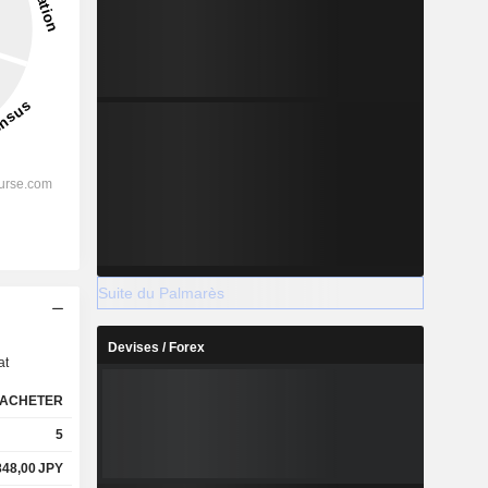
Suite du Palmarès
s
Devises / Forex
at
ACHETER
5
848,00
JPY