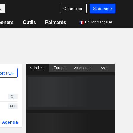
Connexion
S'abonner
eeners
Outils
Palmarès
Édition française
Indices
Europe
Amériques
Asie
ort PDF
CI
MT
Agenda
Secteur
Dérivés
Fonds et ETFs