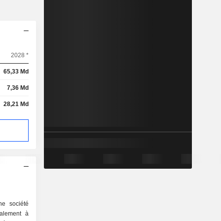
2028 *
65,33 Md
7,36 Md
28,21 Md
ne société
palement à