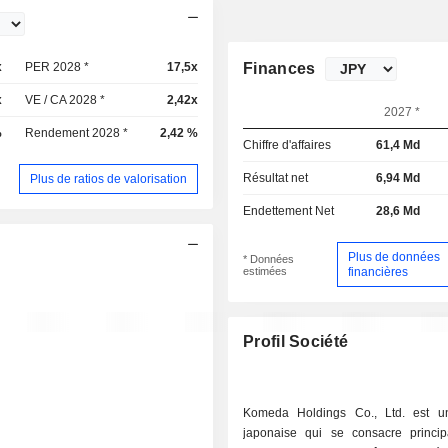
x
PER 2028 *
17,5x
Finances
x
VE / CA 2028 *
2,42x
2027 *
%
Rendement 2028 *
2,42 %
Chiffre d'affaires
61,4 Md
Résultat net
6,94 Md
Plus de ratios de valorisation
Endettement Net
28,6 Md
Plus de données
* Données
estimées
financières
Profil Société
Komeda Holdings Co., Ltd. est u
japonaise qui se consacre princi