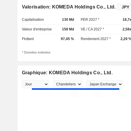
Valorisation: KOMEDA Holdings Co., Ltd.
Capitalisation
130 Md
PER 2027 *
18,7
Valeur d'entreprise
158 Md
VE / CA 2027 *
2,58
Flottant
97,45 %
Rendement 2027 *
2,29 
* Données estimées
Graphique: KOMEDA Holdings Co., Ltd.