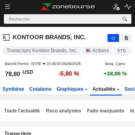
KONTOOR BRANDS, INC.
78,80
$
-5,80 %
KONTOOR BRANDS, INC.
Transcripts Kontoor Brands, Inc.
Actions
KTB
Marché Fermé -
NYSE
22:00:03 06/08/2026
Varia. 1 janv.
USD
-5,80 %
78,80
+28,99 %
Synthèse
Cotations
Graphiques
Actualités
Soci
Toute l'actualité
Reco analystes
Faits marquants
In
Transcripts