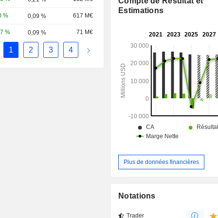
Compte de Résultat et
répartition géographique du CA est la
Estimations
Etats-Unis (68,7%), Canada (6,9%)
0 %
617 M€
0,09 %
Uni (5%) et autres (19,4%).
57 %
71 M€
0,09 %
1
2
3
4
Plus de données financières
Notations
Trader