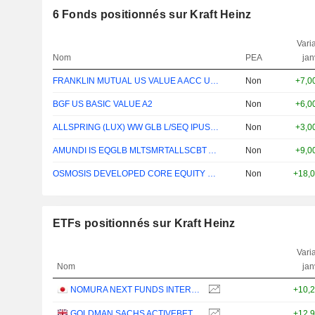
6
Fonds positionnés sur Kraft Heinz
Varia
Nom
PEA
jan
FRANKLIN MUTUAL US VALUE A ACC USD
Non
+7,0
BGF US BASIC VALUE A2
Non
+6,0
ALLSPRING (LUX) WW GLB L/SEQ IPUSD ACC
Non
+3,0
AMUNDI IS EQGLB MLTSMRTALLSCBT AE-C EUR
Non
+9,0
OSMOSIS DEVELOPED CORE EQUITY TRAN A $
Non
+18,
ETFs positionnés sur Kraft Heinz
Varia
Nom
jan
NOMURA NEXT FUNDS INTERNATIONAL EQUITY MSCI-KOKUSAI (YEN-HEDGED) ETF - JPY
+10,
GOLDMAN SACHS ACTIVEBETA PARIS-ALIGNED SUSTAINABLE US LARGE CAP EQUITY UCITS ETF - USD
+12,