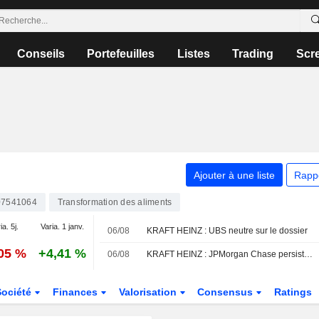
Conseils
Portefeuilles
Listes
Trading
Scr
Ajouter à une liste
Rapp
7541064
Transformation des aliments
ia. 5j.
Varia. 1 janv.
06/08
KRAFT HEINZ : UBS neutre sur le dossier
,05 %
+4,41 %
06/08
KRAFT HEINZ : JPMorgan Chase persiste à l'achat
Société
Finances
Valorisation
Consensus
Ratings