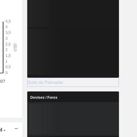
Suite du Palmarès
Devises / Forex
l -