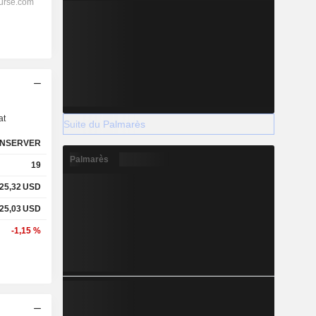
s
at
Suite du Palmarès
NSERVER
Palmarès
19
25,32
USD
25,03
USD
-1,15 %