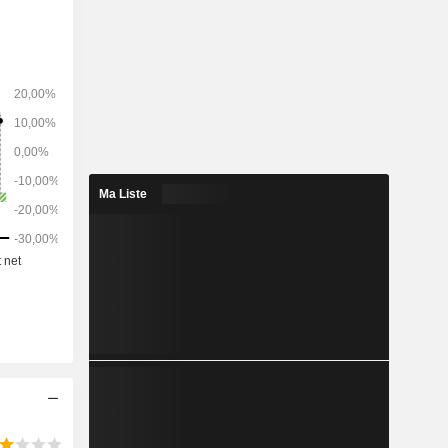
 suivante :
, Royaume-
Ma Liste