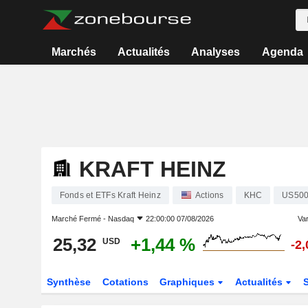
Marchés
Actualités
Analyses
Agenda
KRAFT HEINZ
Fonds et ETFs Kraft Heinz
Actions
KHC
US500
Marché Fermé -
Nasdaq
22:00:00 07/08/2026
Var
25,32
+1,44 %
USD
-2
Synthèse
Cotations
Graphiques
Actualités