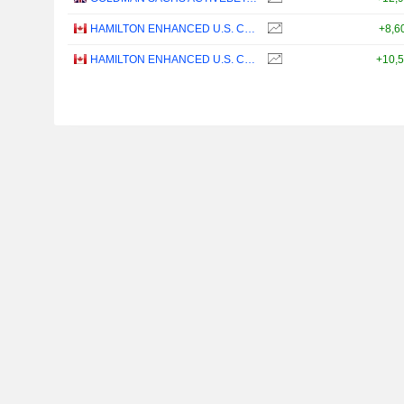
HAMILTON ENHANCED U.S. COVERED CALL ETF - CAD HEDGED
+8,6
HAMILTON ENHANCED U.S. COVERED CALL ETF - USD
+10,