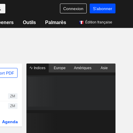
Connexion
S'abonner
eeners
Outils
Palmarès
Édition française
Indices
Europe
Amériques
Asie
ort PDF
ZM
ZM
Agenda
Secteur
Dérivés
Fonds et ETFs