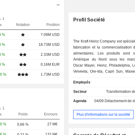
. 1
Profil Société
v.
Notation
Position
0 %
7.09M USD
The Kraft Heinz Company est spécial
0 %
18.73M USD
fabrication et la commercialisation 
alimentaires. Les produits sont
0 %
2.33M USD
Amérique du Nord sous les marqu
0 %
0.16M EUR
Oscar Mayer, Heinz, Philadelphia, L
Velveeta, Ore-Ida, Capri Sun, Maxw
00 %
1.73M USD
Kool-Aid et Jell-O, et à l'internation
Employés
marques Heinz, ABC, Master, Que
Golden Circle, Wattie's, Pudliszki et 
Secteur
Transformation d
CA par famille de produits se répartit
Agenda
04/09
Détachement de dividend
: - sauces et condiments (44%) ; - produits
surgelés et réfrigérés (18%) ; - boissons (9%) :
. 1
boissons rafraîchissantes et énergét
v.
Poids
Encours
Plus d'informations sur la société
etc. ; - viandes et produits de charcuterie (8%) ; -
20 %
27 M€
0,66 %
produits fromagers (7%) ; - snacks (5%) ; -
desserts (4%) ; - café (3%) ; - autres (2%). La
96 %
132 M€
0,21 %