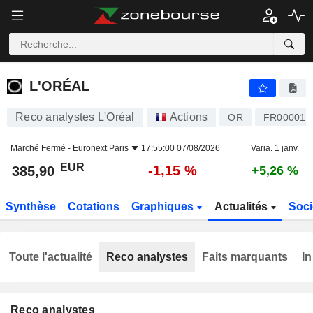
L'ORÉAL
385,90
€
-1,15 %
L'ORÉAL
Reco analystes L'Oréal
Actions
OR
FR000012
Marché Fermé -
Euronext Paris
17:55:00 07/08/2026
Varia. 1 janv.
EUR
-1,15 %
385,90
+5,26 %
Synthèse
Cotations
Graphiques
Actualités
Soci
Toute l'actualité
Reco analystes
Faits marquants
In
Reco analystes