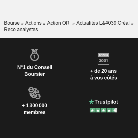
Bourse
Actions
Action OR
Actualités L&#039;Oréal
Reco analystes
N°1 du Conseil
+ de 20 ans
Boursier
à vos côtés
+ 1 300 000
membres