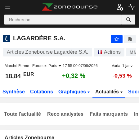
LAGARDÈRE S.A.
18,84
€
+0,32 %
LAGARDÈRE S.A.
Articles Zonebourse Lagardère S.A.
Actions
MM
Marché Fermé -
Euronext Paris
17:55:00 07/08/2026
Varia. 1 janv.
EUR
+0,32 %
18,84
-0,53 %
Synthèse
Cotations
Graphiques
Actualités
Soci
Toute l'actualité
Reco analystes
Faits marquants
In
Articles Zonebourse