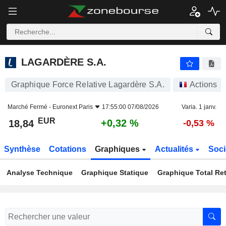
LAGARDÈRE S.A.
18,84
€
+0,32 %
LAGARDÈRE S.A.
Graphique Force Relative Lagardère S.A.
Actions
Marché Fermé -
Euronext Paris
17:55:00 07/08/2026
Varia. 1 janv.
EUR
+0,32 %
18,84
-0,53 %
Synthèse
Cotations
Graphiques
Actualités
Soci
Analyse Technique
Graphique Statique
Graphique Total Re