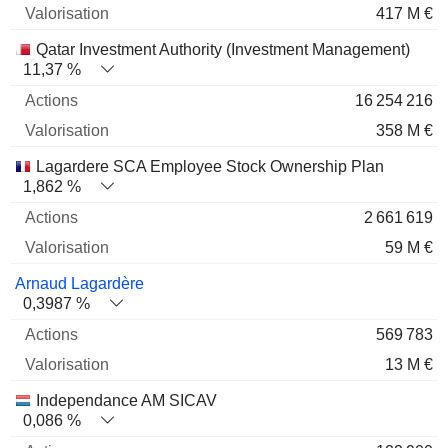
417 M €
Qatar Investment Authority (Investment Management)
11,37 %
16 254 216
358 M €
Lagardere SCA Employee Stock Ownership Plan
1,862 %
2 661 619
59 M €
Arnaud Lagardère
0,3987 %
569 783
13 M €
Independance AM SICAV
0,086 %