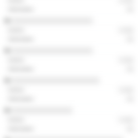
░ ░░░
░░
░░░░░░░░░░░░░░░░░░░░░░░░
░ ░░░
░░
░░░░░░░░░░░░░░░░░░░░░░░░
░ ░░░
░░
░░░░░░░░░░░░░░░░░░░░░░░░░░
░ ░░░
░░
░░░░░░░░░░░░░░░░░░
░ ░░░
░░