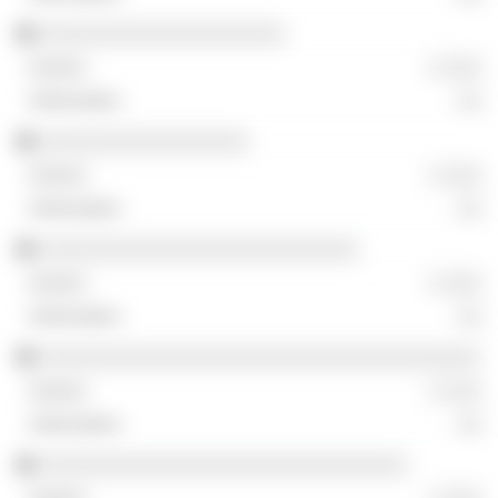
░░░░░░░░░░░░░░░░░░░░
░ ░░░
░░
░░░░░░░░░░░░░░░░░
░ ░░░
░░
░░░░░░░░░░░░░░░░░░░░░░░░░░
░ ░░░
░░
░░░░░░░░░░░░░░░░░░░░░░░░░░░░░░░░░░░░
░ ░░░
░░
░░░░░░░░░░░░░░░░░░░░░░░░░░░░░░