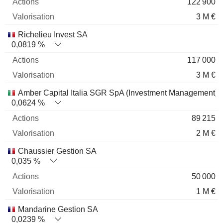
122 900
3 M €
Richelieu Invest SA
0,0819 %
117 000
3 M €
Amber Capital Italia SGR SpA (Investment Management)
0,0624 %
89 215
2 M €
Chaussier Gestion SA
0,035 %
50 000
1 M €
Mandarine Gestion SA
0,0239 %