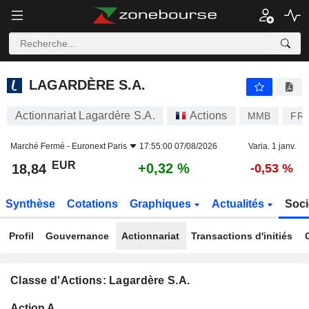
LAGARDÈRE S.A.
18,84
€
+0,32 %
LAGARDÈRE S.A.
Actionnariat Lagardère S.A.
Actions
MMB
FR0
Marché Fermé -
Euronext Paris
17:55:00 07/08/2026
Varia. 1 janv.
EUR
+0,32 %
18,84
-0,53 %
Synthèse
Cotations
Graphiques
Actualités
Soci
Profil
Gouvernance
Actionnariat
Transactions d'initiés
Classe d'Actions: Lagardère S.A.
Flottant
Action A