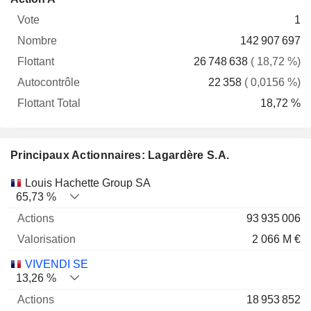
Vote
Nombre
Flottant
Autocontrôle
Total
1
142 907 697
26 748 638
( 18,72 %)
22 358
( 0,0156 %)
18,72 %
Principaux Actionnaires: Lagardère S.A.
Nom
Actions
%
Valorisation
Louis Hachette Group SA
65,73 %
93 935 006
2 066 M €
VIVENDI SE
13,26 %
18 953 852