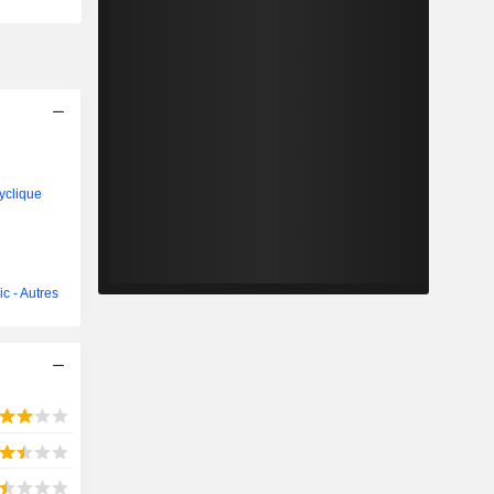
yclique
ic - Autres