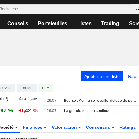
Conseils
Portefeuilles
Listes
Trading
Scr
Ajouter à une liste
Rapp
130213
Edition
PEA
ia. 5j.
Varia. 1 janv.
29/07
Bourse : Kering se réveille, déluge de publications en Europe
,97 %
-0,42 %
29/07
La grande rotation continue
Société
Finances
Valorisation
Consensus
Ratings