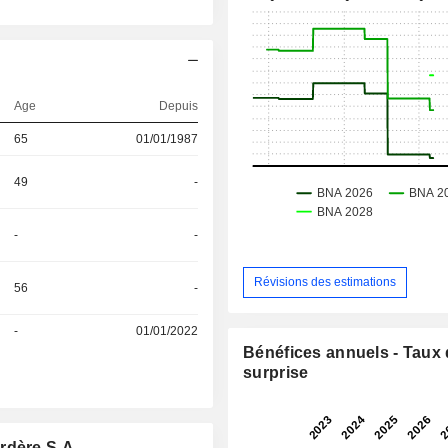
Age
Depuis
65
01/01/1987
49
-
-
-
Révisions des estimations
56
-
-
01/01/2022
Bénéfices annuels - Taux
surprise
rdère S.A.