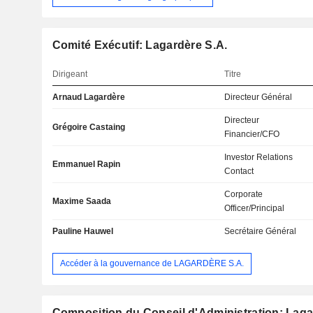
Comité Exécutif: Lagardère S.A.
Dirigeant
Titre
Arnaud Lagardère
Directeur Général
Directeur
Grégoire Castaing
Financier/CFO
Investor Relations
Emmanuel Rapin
Contact
Corporate
Maxime Saada
Officer/Principal
Pauline Hauwel
Secrétaire Général
Accéder à la gouvernance de LAGARDÈRE S.A.
Composition du Conseil d'Administration: Laga