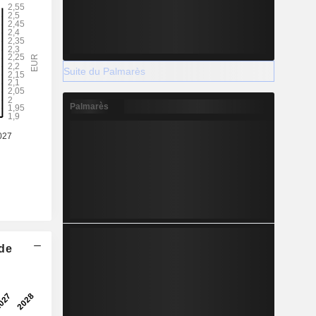
Suite du Palmarès
Palmarès
 de