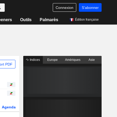
Connexion
S'abonner
eeners
Outils
Palmarès
Édition française
Indices
Europe
Amériques
Asie
ort PDF
Agenda
Secteur
Dérivés