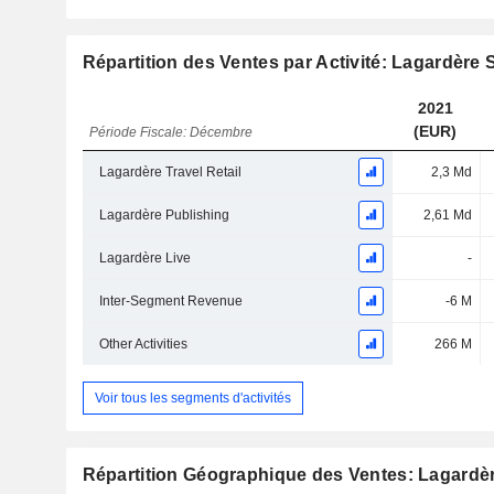
Répartition des Ventes par Activité: Lagardère 
2021
(EUR)
Période Fiscale: Décembre
Lagardère Travel Retail
2,3 Md
Lagardère Publishing
2,61 Md
Lagardère Live
-
Inter-Segment Revenue
-6 M
Other Activities
266 M
Voir tous les segments d'activités
Répartition Géographique des Ventes: Lagardèr