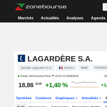
Marchés
Actualités
Analyses
Agenda
LAGARDÈRE S.A.
Société Lagardère S.A.
Actions
MMB
FR0000
Temps réel
Euronext Paris
15:52:13 06/08/2026
Var
18,86
+1,40 %
EUR
+3
Synthèse
Cotations
Graphiques
Actualités