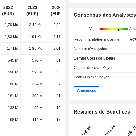
2022
2023
2024
2025
(EUR)
(EUR)
(EUR)
(EUR)
Consensus des Analyste
1,79 Md
2,42 Md
2,83 Md
3,14 Md
Vente
Ach
1,83 Md
1,91 Md
2,17 Md
2,18 Md
Recommandation moyenne
AC
1,7 Md
1,89 Md
2,01 Md
2 Md
Nombre d'Analystes
Dernier Cours de Cloture
545 M
570 M
610 M
685 M
Objectif de cours Moyen
496 M
595 M
532 M
482 M
Ecart / Objectif Moyen
180 M
224 M
240 M
272 M
Consensus
181 M
203 M
218 M
218 M
132 M
155 M
161 M
197 M
Révisions de Bénéfices
68 M
114 M
175 M
183 M