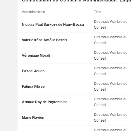
Administrateur
Titre
Directeur/Membre du
Nicolas Paul Sarkozy de Nagy-Bocsa
Conseil
Directeur/Membre du
Valérie Iréne Amélie Bernis
Conseil
Directeur/Membre du
Véronique Morali
Conseil
Directeur/Membre du
Pascal Jouen
Conseil
Directeur/Membre du
Fatima Fikree
Conseil
Directeur/Membre du
Arnaud Roy de Puyfontaine
Conseil
Directeur/Membre du
Marie Flavion
Conseil
Directeur/Membre du