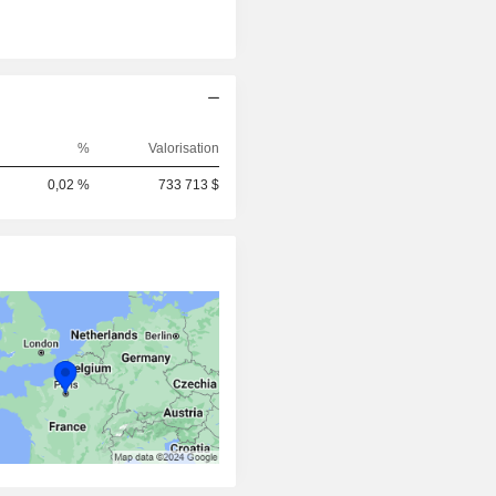
%
Valorisation
0,02 %
733 713 $