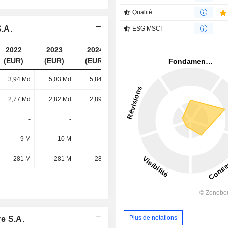
Qualité
S.A.
ESG MSCI
2022
2023
2024
2025
(EUR)
(EUR)
(EUR)
(EUR)
3,94 Md
5,03 Md
5,84 Md
6,16 Md
2,77 Md
2,82 Md
2,89 Md
3,02 Md
-
-
-
254 M
-9 M
-10 M
-7 M
-8 M
281 M
281 M
282 M
-
Plus de notations
e S.A.