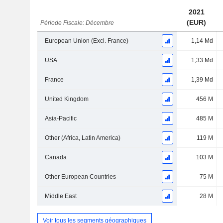
2021
(EUR)
Période Fiscale: Décembre
European Union (Excl. France)
1,14 Md
USA
1,33 Md
France
1,39 Md
United Kingdom
456 M
Asia-Pacific
485 M
Other (Africa, Latin America)
119 M
Canada
103 M
Other European Countries
75 M
Middle East
28 M
Voir tous les segments géographiques