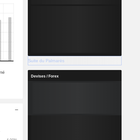
Suite du Palmarès
Devises / Forex