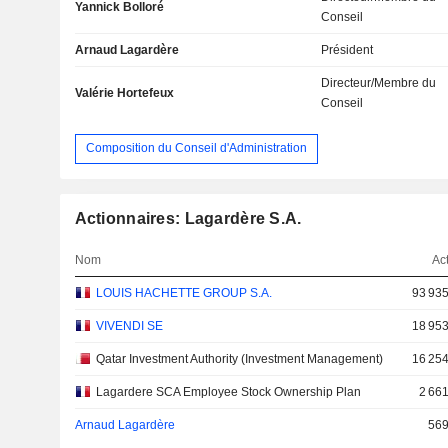
Yannick Bolloré
Conseil
Arnaud Lagardère
Président
Directeur/Membre du
Valérie Hortefeux
Conseil
Composition du Conseil d'Administration
Actionnaires: Lagardère S.A.
Nom
Ac
LOUIS HACHETTE GROUP S.A.
93 935
VIVENDI SE
18 953
Qatar Investment Authority (Investment Management)
16 254
Lagardere SCA Employee Stock Ownership Plan
2 66
Arnaud Lagardère
569