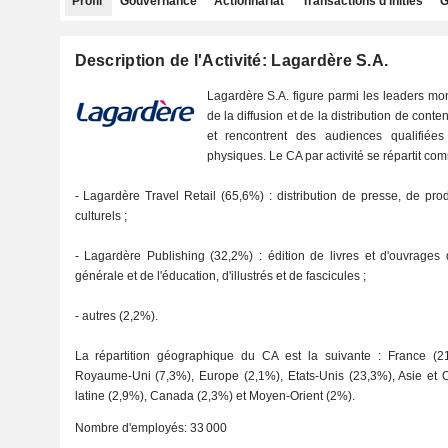
Profil
Gouvernance
Actionnariat
Transactions d'initiés
G
Description de l'Activité: Lagardère S.A.
Lagardère S.A. figure parmi les leaders mon
de la diffusion et de la distribution de cont
et rencontrent des audiences qualifiée
physiques. Le CA par activité se répartit com
- Lagardère Travel Retail (65,6%) : distribution de presse, de pro
culturels ;
- Lagardère Publishing (32,2%) : édition de livres et d'ouvrages 
générale et de l'éducation, d'illustrés et de fascicules ;
- autres (2,2%).
La répartition géographique du CA est la suivante : France (
Royaume-Uni (7,3%), Europe (2,1%), Etats-Unis (23,3%), Asie et O
latine (2,9%), Canada (2,3%) et Moyen-Orient (2%).
Nombre d'employés:
33 000