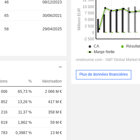
46
08/12/2023
65
30/06/2021
58
29/04/2025
Plus de données financières
tions
%
Valorisation
 006
65,73 %
2 066 M €
 852
13,26 %
417 M €
 216
11,37 %
358 M €
1 619
1,862 %
59 M €
 783
0,3987 %
13 M €