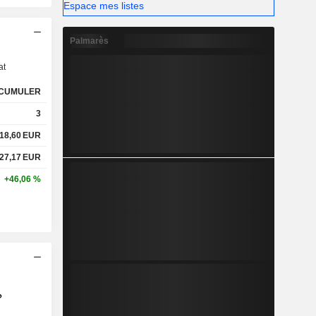
Espace mes listes
s
Palmarès
at
CUMULER
3
18,60
EUR
27,17
EUR
+46,06 %