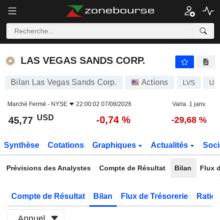
LAS VEGAS SANDS CORP.
45,77
$
-0,74 %
LAS VEGAS SANDS CORP.
Bilan Las Vegas Sands Corp.
Actions
LVS
US
Marché Fermé -
NYSE
22:00:02 07/08/2026
Varia. 1 janv.
USD
-0,74 %
45,77
-29,68 %
Synthèse
Cotations
Graphiques
Actualités
Soci
Prévisions des Analystes
Compte de Résultat
Bilan
Flux d
Compte de Résultat
Bilan
Flux de Trésorerie
Ratios
Annuel