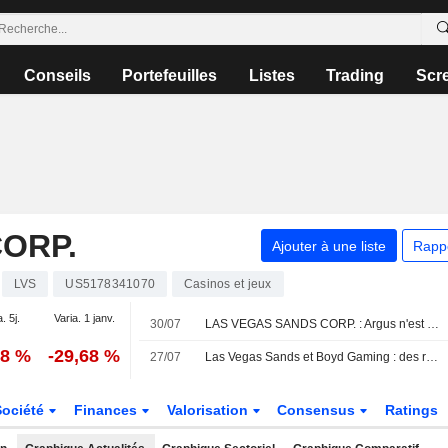
Conseils
Portefeuilles
Listes
Trading
Scr
ORP.
Ajouter à une liste
Rapp
LVS
US5178341070
Casinos et jeux
. 5j.
Varia. 1 janv.
30/07
LAS VEGAS SANDS CORP. : Argus n'est plus acheteur
38 %
-29,68 %
27/07
Las Vegas Sands et Boyd Gaming : des résultats en ligne portés par la solidité du marché domestique, selon Morgan Stanley
Société
Finances
Valorisation
Consensus
Ratings