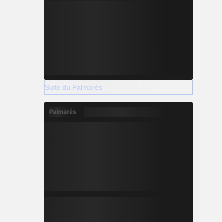
Suite du Palmarès
Palmarès