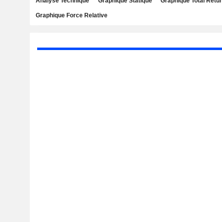
Analyse Technique
Graphique Statique
Graphique Total Retu
Graphique Force Relative