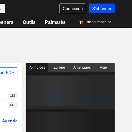
Connexion
S'abonner
eeners
Outils
Palmarès
Édition française
Indices
Europe
Amériques
Asie
ort PDF
ZM
MT
Agenda
Secteur
Dérivés
Fonds et ETFs