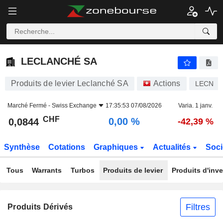
LECLANCHÉ SA
0,0844
CHF
0,00 %
LECLANCHÉ SA
Produits de levier Leclanché SA
Actions
LECN
Marché Fermé -
Swiss Exchange
17:35:53 07/08/2026
Varia. 1 janv.
CHF
0,00 %
0,0844
-42,39 %
Synthèse
Cotations
Graphiques
Actualités
Soci
Tous
Warrants
Turbos
Produits de levier
Produits d'inv
Filtres
Produits Dérivés