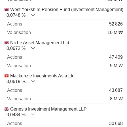
West Yorkshire Pension Fund (Investment Management)
0,0748 %
52 826
10 M ₩
Niche Asset Management Ltd.
0,0672 %
47 409
9 M ₩
Mackenzie Investments Asia Ltd.
0,0619 %
43 687
8 M ₩
Genesis Investment Management LLP
0,0434 %
30 668