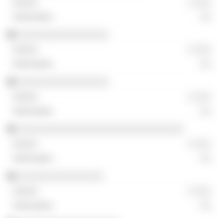
░ ░░░
░░
░░░░░░░░░░░░░░░░░
░ ░░░
░░
░░░░░░░░░░░░░░░░░
░ ░░░
░░
░░░░░░░░░░░░░░░░░░░░░░░░░░░░░░░
░ ░░░
░░
░░░░░░░░░░░░░░░░
░ ░░░
░░