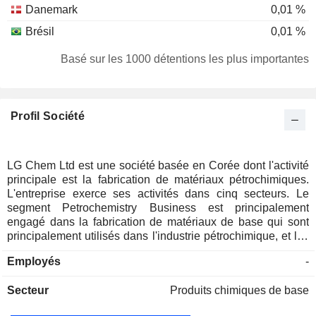
Danemark
0,01 %
Brésil
0,01 %
Finlande
0,01 %
Basé sur les 1000 détentions les plus importantes
Belgique
0,01 %
Etats-Unis
0,01 %
Profil Société
Japon
0,01 %
LG Chem Ltd est une société basée en Corée dont l'activité
principale est la fabrication de matériaux pétrochimiques.
L'entreprise exerce ses activités dans cinq secteurs. Le
segment Petrochemistry Business est principalement
engagé dans la fabrication de matériaux de base qui sont
principalement utilisés dans l'industrie pétrochimique, et les
produits comprennent les résines de chlorure de polyvinyle
Employés
-
(PVC), le polyéthylène basse densité (LDPE), le polystyrène
(PS), et l'acrylonitrile butadiène styrène (ABS). Le segment
Secteur
Produits chimiques de base
LG Energy Solution Business se consacre principalement à
la fabrication de batteries rechargeables pour les téléphones