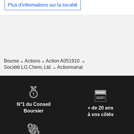
portables, les automobiles et les batteries de stockage. Le
Plus d'informations sur la société
segment Advanced Materials Business produit
principalement des matériaux optiques pour la fabrication de
polariseurs et des matériaux électroniques, notamment des
matériaux pour écrans à cristaux liquides (LCD) et des
matériaux pour cathodes. Le segment Life Science Business
est actif dans le domaine de la biopharmacie. Le segment
"Common and Other" fabrique et vend des produits
phytosanitaires, des engrais et des semences.
Bourse
Actions
Action A051910
Société LG Chem, Ltd.
Actionnariat
N°1 du Conseil
+ de 20 ans
Boursier
à vos côtés