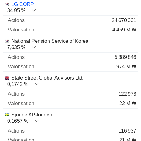
Nom
Actions
%
Valorisation
LG CORP.
34,95 %
24 670 331
4 459 M ₩
National Pension Service of Korea
7,635 %
5 389 846
974 M ₩
State Street Global Advisors Ltd.
0,1742 %
122 973
22 M ₩
Sjunde AP-fonden
0,1657 %
116 937
21 M ₩