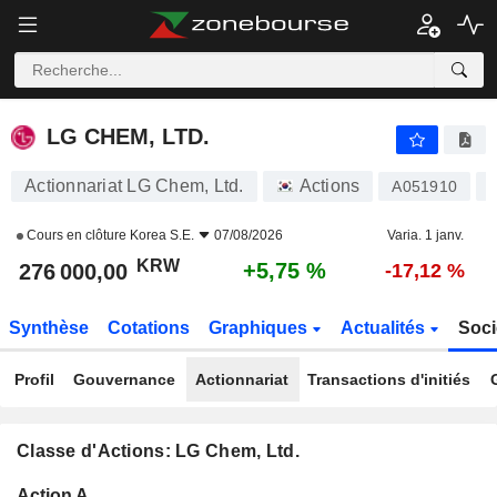
LG CHEM, LTD.
276 000,00
₩
+5,75 %
LG CHEM, LTD.
Actionnariat LG Chem, Ltd.
Actions
A051910
Cours en clôture
Korea S.E.
07/08/2026
Varia. 1 janv.
KRW
+5,75 %
276 000,00
-17,12 %
Synthèse
Cotations
Graphiques
Actualités
Soci
Profil
Gouvernance
Actionnariat
Transactions d'initiés
Classe d'Actions: LG Chem, Ltd.
Flottant
Action A