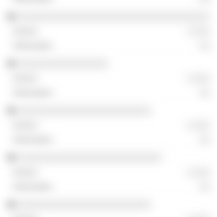
░░░░░░░░░░░░░░░░░░░░░░░░░░░░░░░░░░░░
░ ░░░
░░
░░░░░░░░░░░░░░░░░
░ ░░░
░░
░░░░░░░░░░░░░░░░░░░░░░░░░
░ ░░░
░░
░░░░░░░░░░░░░░░░░░░░░░░░░░░
░ ░░░
░░
░░░░░░░░░░░░░░░░░░░░░░░░░