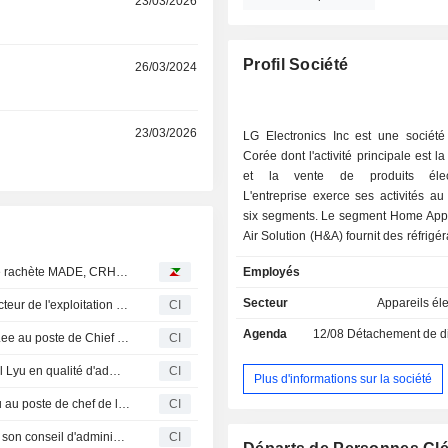
r
23/03/2026
Profil Société
r
26/03/2024
r
23/03/2026
LG Electronics Inc est une sociét
Corée dont l'activité principale est la
et la vente de produits élect
L'entreprise exerce ses activités au
six segments. Le segment Home App
Air Solution (H&A) fournit des réfrigé
machines à laver, des climatiseurs, 
Bourse : Castlelake relève son OPA sur EasyJet, Danone rachète MADE, CRH lorgne Arcosa
Employés
micro-ondes, des nettoyeurs et 
segment LG Innotek Co Ltd (Innot
Secteur
Appareils él
LG Electronics Inc nomme Ahmad Abed au poste de directeur de l'exploitation de la division Climatisation pour la région Moyen-Orient et Afrique
CI
filiales fabrique des modules de c
Agenda
12/08
Détachement de dividend
matériaux de substrat, des mot
Charlton Aria Acquisition Corporation nomme Jung Min Lee au poste de Chief Executive Officer, avec effet au 26 mars 2026
CI
capteurs et des diodes électrolum
LG Electronics Inc. approuve la nomination de Jae-Cheol Lyu en qualité d'administrateur exécutif
CI
(DEL). Le segment Home Entertai
Plus d'informations sur la société
fournit des téléviseurs (TV), des mon
Justera Health Ltd. annonce la nomination d'Andrew Ryu au poste de chef de la direction par intérim
CI
ordinateurs personnels (PC), des pro
et vidéo. Le segment Vehicle 
Justera Health Ltd. annonce des nominations au sein de son conseil d'administration
CI