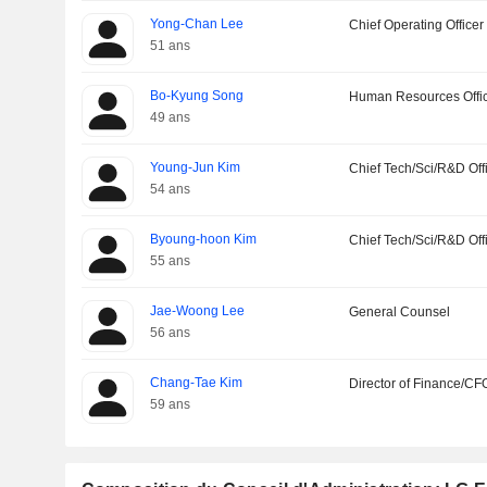
Yong-Chan Lee
Chief Operating Officer
51 ans
Bo-Kyung Song
Human Resources Offi
49 ans
Young-Jun Kim
Chief Tech/Sci/R&D Off
54 ans
Byoung-hoon Kim
Chief Tech/Sci/R&D Off
55 ans
Jae-Woong Lee
General Counsel
56 ans
Chang-Tae Kim
Director of Finance/CF
59 ans