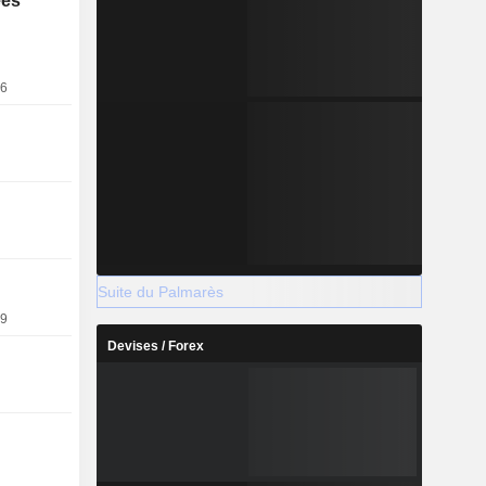
ées
utomobiles.
fournit des
x solaires.
sé dans le
26
brication
Suite du Palmarès
19
Devises / Forex