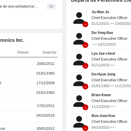
Départs de Personnes Cl
Solutions (VS) fournit des pièces a
Welspun Living Limited nomme Manjinder Singh au poste de vice-président principal - Projets & Commercial, membre de la direction, à compter du 20 février 2026
CI
Le segment Business Solutions (BS) 
Ju-Wan Jo
écrans d'information et des panneau
Chief Executive Officer
Le segment "Autres" est spéciali
-
01/12/2021
23/03/20
traitement de l'eau et la fa
d'équipements.
Du-Yong Bae
Chief Executive Officer
ronics Inc.
-
-
18/12/2023
Depuis
Jusqu'au
Lyu Jae-cheol
Chief Executive Officer
r
20/01/2011
11/12/2019
-
01/12/2025
-
01/01/1983
11/12/2019
Do-Hyun Jung
Chief Executive Officer
O
17/12/2009
11/12/2019
-
01/01/1983
11/12/20
01/01/1983
11/12/2019
Brian Kwon
Chief Executive Officer
r
17/01/2011
15/03/2019
-
11/12/2019
-
04/10/2010
-
Bon-Joon Koo
Chief Executive Officer
-
04/10/2010
-
icer
30/03/2012
01/01/2018