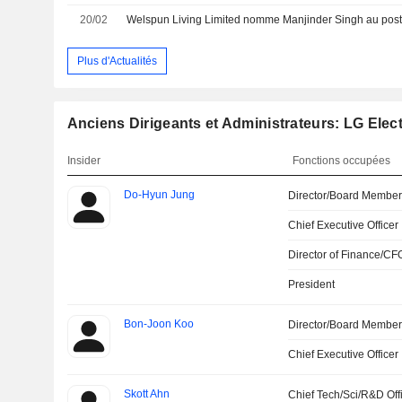
20/02
Plus d'Actualités
Anciens Dirigeants et Administrateurs: LG Elect
Insider
Fonctions occupées
Do-Hyun Jung
Director/Board Membe
Chief Executive Officer
Director of Finance/CF
President
Bon-Joon Koo
Director/Board Membe
Chief Executive Officer
Skott Ahn
Chief Tech/Sci/R&D Off