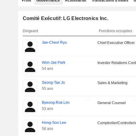
Profil
Gouvernance
Actionnariat
Transactions d'initiés
G
Comité Exécutif: LG Electronics Inc.
Dirigeant
Fonctions occupées
Jae-Cheol Ryu
Chief Executive Officer
Won-Jae Park
Investor Relations Cont
54 ans
Seong-Tae Jo
Sales & Marketing
55 ans
Byeong-Rok Lim
General Counsel
53 ans
Hong-Soo Lee
Comptroller/Controller/
56 ans