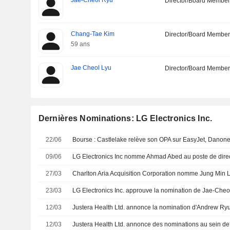
Jae-Cheol Ryu
Director/Board Membe
Chang-Tae Kim
Director/Board Membe
59 ans
Jae Cheol Lyu
Director/Board Membe
Dernières Nominations: LG Electronics Inc.
22/06
09/06
27/03
23/03
12/03
12/03