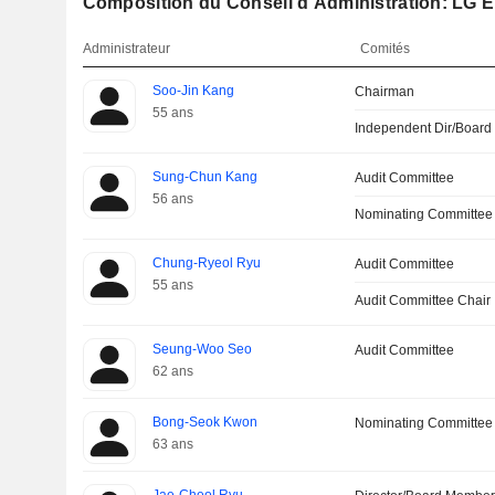
Composition du Conseil d'Administration: LG El
Administrateur
Comités
Soo-Jin Kang
Chairman
55 ans
Independent Dir/Boar
Sung-Chun Kang
Audit Committee
56 ans
Nominating Committee
Chung-Ryeol Ryu
Audit Committee
55 ans
Audit Committee Chair
Seung-Woo Seo
Audit Committee
62 ans
Bong-Seok Kwon
Nominating Committee
63 ans