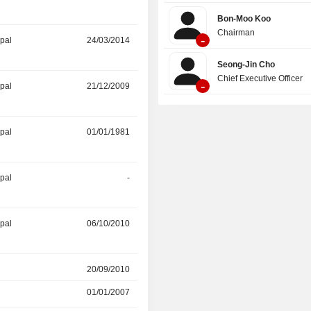
Bon-Moo Koo
Chairman
-
ipal
24/03/2014
01/12/2014
Seong-Jin Cho
Chief Executive Officer
-
ipal
21/12/2009
31/03/2012
ipal
01/01/1981
31/03/2012
ipal
-
31/03/2012
ipal
06/10/2010
-
r
20/09/2010
20/09/2010
01/01/2007
20/09/2010