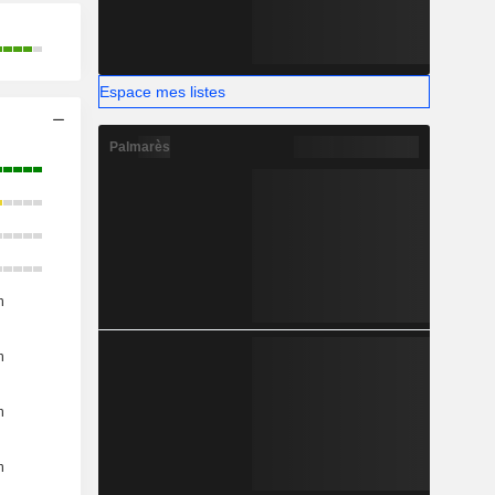
Espace mes listes
Palmarès
n
n
n
n