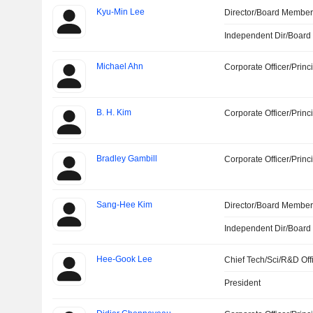
Kyu-Min Lee
Director/Board Membe
Independent Dir/Boar
Michael Ahn
Corporate Officer/Princ
B. H. Kim
Corporate Officer/Princ
Bradley Gambill
Corporate Officer/Princ
Sang-Hee Kim
Director/Board Membe
Independent Dir/Boar
Hee-Gook Lee
Chief Tech/Sci/R&D Off
President