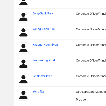
Jong-Seok Park
Corporate Officer/Princ
Young-Chan Kim
Corporate Officer/Princ
Kyuong-Hoon Byun
Corporate Officer/Princ
Woo-Young Kwak
Corporate Officer/Princ
Geoffrey Slevin
Corporate Officer/Princ
Yong Nam
Director/Board Membe
President