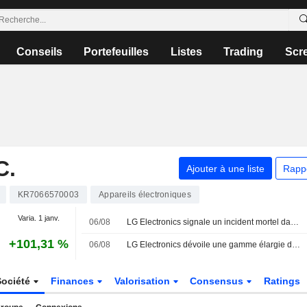
Conseils
Portefeuilles
Listes
Trading
Scr
C.
Ajouter à une liste
Rapp
KR7066570003
Appareils électroniques
Varia. 1 janv.
06/08
LG Electronics signale un incident mortel dans un dortoir de sa filiale LG Innotek
+101,31 %
06/08
LG Electronics dévoile une gamme élargie d'appareils électroménagers IA et ses derniers téléviseurs IA à l'IFA 2026
Société
Finances
Valorisation
Consensus
Ratings