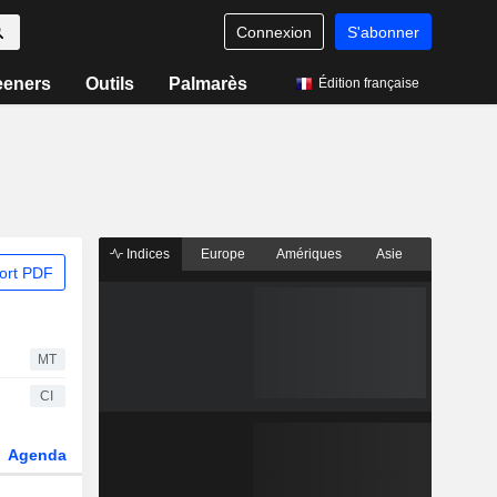
Connexion
S'abonner
eeners
Outils
Palmarès
Édition française
Indices
Europe
Amériques
Asie
ort PDF
MT
CI
Agenda
Secteur
Fonds et ETFs