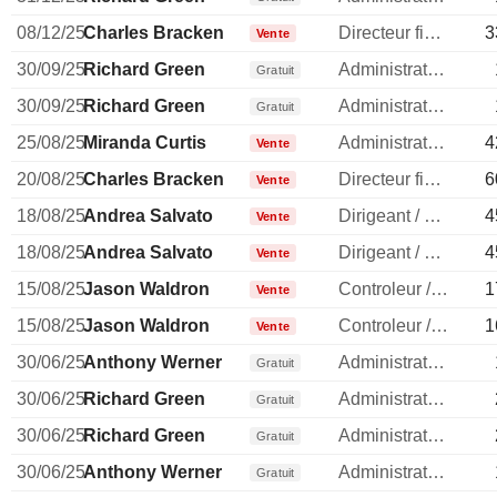
08/12/25
Charles Bracken
Directeur financier
3
Vente
30/09/25
Richard Green
Administrateur
Gratuit
30/09/25
Richard Green
Administrateur
Gratuit
25/08/25
Miranda Curtis
Administrateur
4
Vente
20/08/25
Charles Bracken
Directeur financier
6
Vente
18/08/25
Andrea Salvato
Dirigeant / cadre principal
4
Vente
18/08/25
Andrea Salvato
Dirigeant / cadre principal
4
Vente
15/08/25
Jason Waldron
Controleur / auditeur
1
Vente
15/08/25
Jason Waldron
Controleur / auditeur
1
Vente
30/06/25
Anthony Werner
Administrateur
Gratuit
30/06/25
Richard Green
Administrateur
Gratuit
30/06/25
Richard Green
Administrateur
Gratuit
30/06/25
Anthony Werner
Administrateur
Gratuit