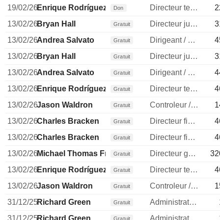
19/02/26
Enrique Rodríguez
Directeur technique
2
Don
13/02/26
Bryan Hall
Directeur juridique
3
Gratuit
13/02/26
Andrea Salvato
Dirigeant / cadre principal
4
Gratuit
13/02/26
Bryan Hall
Directeur juridique
3
Gratuit
13/02/26
Andrea Salvato
Dirigeant / cadre principal
4
Gratuit
13/02/26
Enrique Rodríguez
Directeur technique
4
Gratuit
13/02/26
Jason Waldron
Controleur / auditeur
1
Gratuit
13/02/26
Charles Bracken
Directeur financier
4
Gratuit
13/02/26
Charles Bracken
Directeur financier
4
Gratuit
13/02/26
Michael Thomas Fries
Directeur general
32
Gratuit
13/02/26
Enrique Rodríguez
Directeur technique
4
Gratuit
13/02/26
Jason Waldron
Controleur / auditeur
1
Gratuit
31/12/25
Richard Green
Administrateur
Gratuit
31/12/25
Richard Green
Administrateur
Gratuit