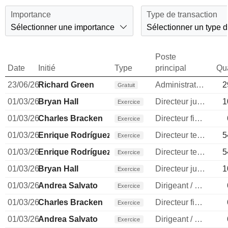
Importance
Type de transaction
Sélectionner une importance
Sélectionner un type d
Poste
Date
Initié
Type
principal
Qua
23/06/26
Richard Green
Administrateur
2
Gratuit
01/03/26
Bryan Hall
Directeur juridique
1
Exercice
01/03/26
Charles Bracken
Directeur financier
Exercice
01/03/26
Enrique Rodríguez
Directeur technique
5
Exercice
01/03/26
Enrique Rodríguez
Directeur technique
5
Exercice
01/03/26
Bryan Hall
Directeur juridique
1
Exercice
01/03/26
Andrea Salvato
Dirigeant / cadre principal
Exercice
01/03/26
Charles Bracken
Directeur financier
Exercice
01/03/26
Andrea Salvato
Dirigeant / cadre principal
Exercice