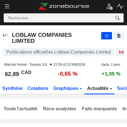
LOBLAW COMPANIES LIMITED
62,89
$
-0,65 %
LOBLAW COMPANIES
LIMITED
Publications officielles Loblaw Companies Limited
Marché Fermé -
Toronto S.E.
22:26:42 07/08/2026
Varia. 1 janv.
CAD
-0,65 %
62,89
+1,35 %
Synthèse
Cotations
Graphiques
Actualités
Soci
Toute l'actualité
Reco analystes
Faits marquants
In