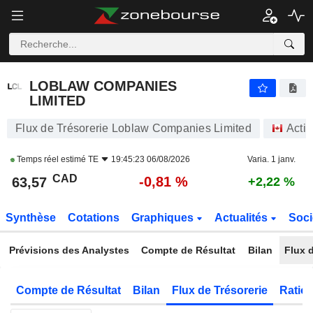
LOBLAW COMPANIES LIMITED
63,57
$
-0,81 %
LOBLAW COMPANIES
LIMITED
Flux de Trésorerie Loblaw Companies Limited
Acti
Temps réel estimé
TE
19:45:23 06/08/2026
Varia. 1 janv.
CAD
-0,81 %
63,57
+2,22 %
Synthèse
Cotations
Graphiques
Actualités
Soci
Prévisions des Analystes
Compte de Résultat
Bilan
Flux d
Compte de Résultat
Bilan
Flux de Trésorerie
Ratios