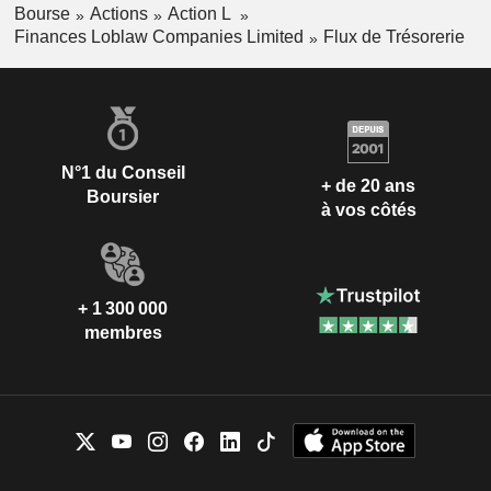
Bourse
Actions
Action L
Finances Loblaw Companies Limited
Flux de Trésorerie
N°1 du Conseil
+ de 20 ans
Boursier
à vos côtés
+ 1 300 000
membres