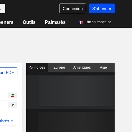
Connexion
S'abonner
eeners
Outils
Palmarès
Édition française
Indices
Europe
Amériques
Asie
ort PDF
rivés