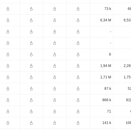
73 k
6
6,34 M
6,53
-
-
6
1,94 M
2,28
1,71 M
1,75
87 k
5
866 k
91
71
141 k
108