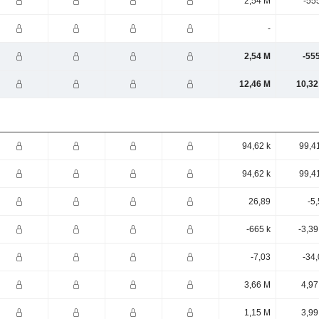
2,54 M
-55
-
2,54 M
-55
12,46 M
10,32
94,62 k
99,4
94,62 k
99,4
26,89
-5
-665 k
-3,3
-7,03
-34
3,66 M
4,97
1,15 M
3,99