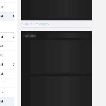
1 k
-1 k
-
-
 M
9,43 M
9,5 M
8,26 M
Suite du Palmarès
Palmarès
 M
2,12 M
2,16 M
2,21 M
4 k
17 k
22 k
9 k
3 k
6 k
-
-
 M
1,07 M
1,21 M
156 k
 M
985 k
882 k
2,09 M
-
-
-
-
-
-
-
-
 M
4,2 M
4,28 M
4,46 M