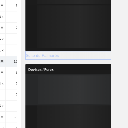
 M
3,19 M
2,08 M
2,92 M
8 k
190 k
111 k
108 k
 M
2,18 M
1,62 M
541 k
6 k
39 k
50 k
36 k
 k
715 k
561 k
910 k
Suite du Palmarès
 M
10,51 M
8,7 M
8,98 M
Devises / Forex
 M
3,18 M
3,77 M
4,67 M
 k
2,07 M
3,7 M
1,56 M
-
-2,29 M
73 k
-3,15 M
5 k
-375 k
-375 k
-375 k
2 M
-3,67 M
-6,36 M
-3,42 M