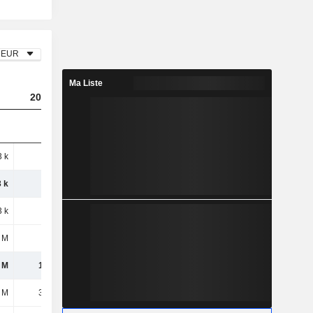
EUR
Ma Liste
2022
2023
2024
 k
568 k
708 k
614 k
 k
568 k
708 k
614 k
 k
266 k
523 k
967 k
 M
871 k
861 k
1,13 M
 M
1,14 M
1,38 M
2,1 M
 M
3,17 M
2,9 M
1,78 M