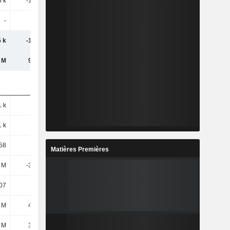
5 k
-1,08 M
807 k
-713 k
-
-
-
-
5 k
-1,08 M
807 k
-713 k
 M
9,43 M
9,5 M
8,26 M
1 k
112 k
133 k
165 k
1 k
112 k
133 k
165 k
,58
-9,63
6,06
-4,31
Matières Premières
9 M
-3,96 M
-2,24 M
-3,1 M
,07
-35,2
-16,84
-18,74
 M
4,45 M
3,4 M
3,18 M
 M
3,89 M
2,7 M
2,57 M