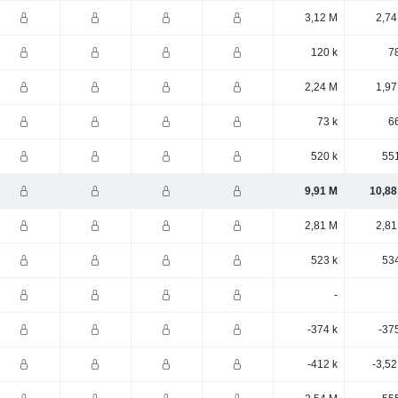
3,12 M
2,74
120 k
7
2,24 M
1,97
73 k
6
520 k
551
9,91 M
10,88
2,81 M
2,81
523 k
534
-
-374 k
-37
-412 k
-3,5