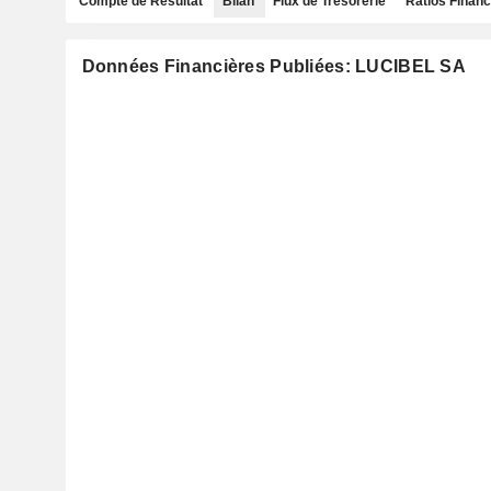
Compte de Résultat
Bilan
Flux de Trésorerie
Ratios Financ
Données Financières Publiées: LUCIBEL SA