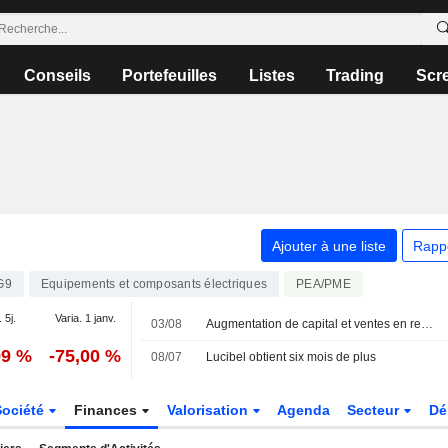
Conseils
Portefeuilles
Listes
Trading
Scr
Ajouter à une liste
Rapp
G9
Equipements et composants électriques
PEA/PME
 5j.
Varia. 1 janv.
03/08
Augmentation de capital et ventes en repli pour Lucibel
99 %
-75,00 %
08/07
Lucibel obtient six mois de plus
Société
Finances
Valorisation
Agenda
Secteur
Dé