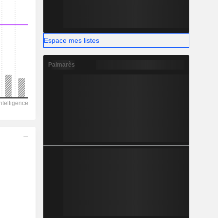
-
Espace mes listes
Palmarès