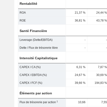
Rentabilité
ROA
21,37 %
24,44 %
ROE
36,81 %
43,78 %
Santé Financière
Leverage (Dette/EBITDA)
-
-
Dette / Flux de trésorerie libre
-
-
Intensité Capitalistique
CAPEX / CA (%)
6,31 %
7,87 %
CAPEX / EBITDA (%)
24,67 %
30,69 %
CAPEX / FCF (%)
39,66 %
194,83 %
Éléments par action
1
Flux de trésorerie par action
10,66
7,55