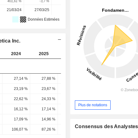
401,61 %
-3,7 %
-41,79 %
12,62 %
-7,8 %
21/03/24
27/03/25
17/03/26
-
-
Données Estimées
tica Inc.
2024
2025
2026
2027
2028
27,14 %
27,88 %
24,38 %
20,84 %
20,92 
23,19 %
23,67 %
19,91 %
15,91 %
15,27 
22,62 %
24,33 %
20,17 %
16,32 %
15,91 
Plus de notations
16,12 %
17,14 %
14,22 %
11,4 %
11,18 
17,09 %
14,96 %
8,3 %
9,4 %
8,44 
Consensus des Analyste
106,07 %
87,26 %
58,36 %
82,49 %
75,45 