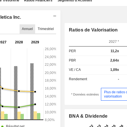
e Trésorerie
Ratios Financiers
Segments d'Activités
etica Inc.
Annuel
Trimestriel
Ratios de Valorisation
2027 *
PER
11,2x
PBR
2,64x
VE / CA
1,09x
Rendement
-
Plus de ratios 
* Données estimées
valorisation
BNA & Dividende