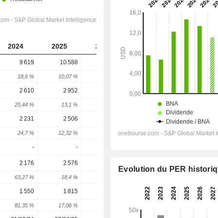
2024
2025
2026
2027
2028
9 619
10 588
11 103
11 041
11 343
18,6 %
10,07 %
4,86 %
-0,55 %
2,73 %
2 610
2 952
2 707
2 301
2 373
25,44 %
13,1 %
-8,31 %
-15 %
3,12 %
2 231
2 506
2 211
1 757
1 732
24,7 %
12,32 %
-11,78 %
-20,53 %
-1,41 %
-
-
-
-
-
2 176
2 576
2 239
1 802
1 804
Evolution du PER histori
63,27 %
18,4 %
-13,09 %
-19,53 %
0,14 %
1 550
1 815
1 579
1 258
1 268
81,35 %
17,06 %
-12,97 %
-20,32 %
0,81 %