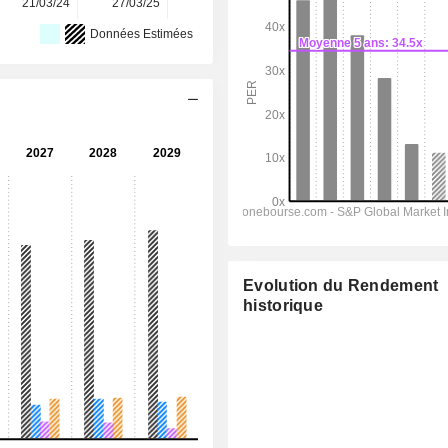
21/03/24
27/03/25
17/03/26
-
-
Données Estimées
Evolution du Rendement
historique