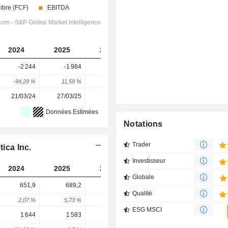
2024
2025
2026
2027
2028
-2 244
-1 984
-1 807
-1 946
-2 304
-94,29 %
11,59 %
8,92 %
-7,68 %
-18,4 %
21/03/24
27/03/25
17/03/26
-
-
Données Estimées
Notations
Trader
tica Inc.
Investisseur
2024
2025
2026
2027
2028
Globale
651,9
689,2
680,8
691,8
740,3
Qualité
2,07 %
5,73 %
-1,22 %
1,61 %
7,01 %
ESG MSCI
1 644
1 583
921,7
1 038
957