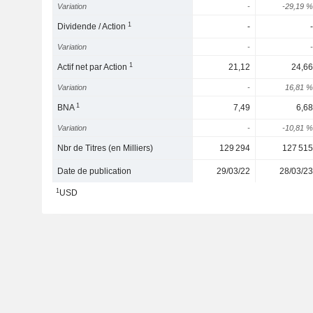
Variation
-
-29,19 %
1
Dividende / Action
-
-
Variation
-
-
1
Actif net par Action
21,12
24,66
Variation
-
16,81 %
1
BNA
7,49
6,68
Variation
-
-10,81 %
Nbr de Titres (en Milliers)
129 294
127 515
Date de publication
29/03/22
28/03/23
1
USD