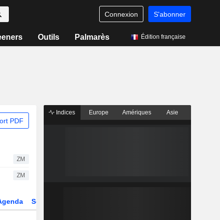
Connexion
S'abonner
eeners
Outils
Palmarès
Édition française
Indices
Europe
Amériques
Asie
ort PDF
ZM
ZM
Agenda
Secteur
Dérivés
Fonds et ETFs