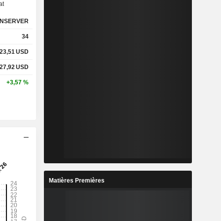
at
NSERVER
%
20,6 %
34
%
25,56 %
23,51
USD
27,92
USD
-
-
+3,57 %
-
-
%
6,73 %
%
33,28 %
%
125,92 %
Matières Premières
4
17,39