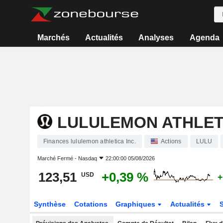
Marchés
Actualités
Analyses
Agenda
LULULEMON ATHLETI
Finances lululemon athletica Inc.
Actions
LULU
Marché Fermé -
Nasdaq
22:00:00 05/08/2026
123,51
+0,39 %
USD
+
Synthèse
Cotations
Graphiques
Actualités