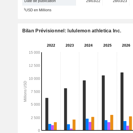
Date de publication
29/03/22
28/03/23
1
USD en Millions
Bilan Prévisionnel: lululemon athletica Inc.