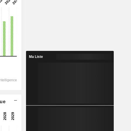
2029
11 915
5,04 %
2 410
Ma Liste
1,59 %
1 800
3,92 %
-
1 910
que
5,86 %
1 421
12,06 %