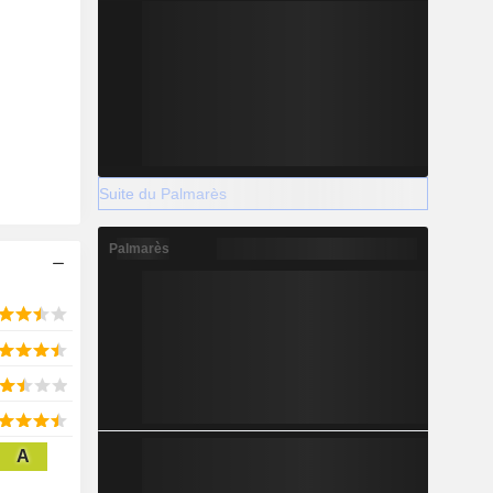
2029
-2 124
7,81 %
Suite du Palmarès
-
Palmarès
2029
802,1
8,35 %
A
637