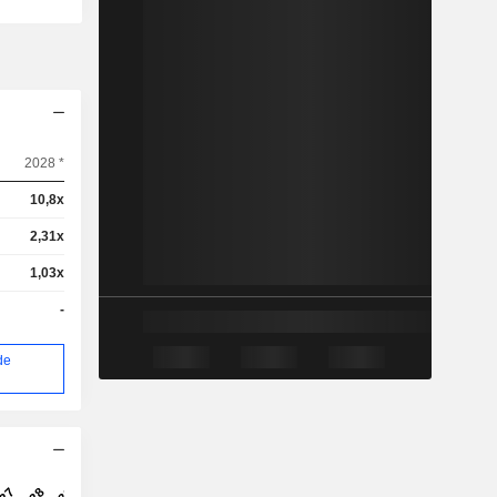
2028 *
10,8x
2,31x
1,03x
-
de