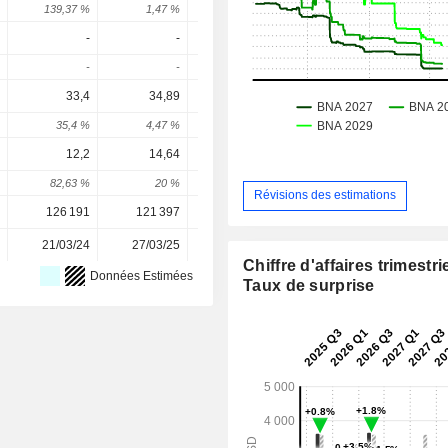
139,37 %
1,47 %
-26,61 %
9,19 %
11,2 
-
-
-
-
-
-
-
-
33,4
34,89
41,67
46,78
53,4
35,4 %
4,47 %
19,44 %
12,25 %
14,27 
12,2
14,64
13,26
11,04
11,4
82,63 %
20 %
-9,43 %
-16,75 %
3,86 
Révisions des estimations
126 191
121 397
117 306
113 554
113 55
21/03/24
27/03/25
17/03/26
-
Chiffre d'affaires trimestrie
Données Estimées
Taux de surprise