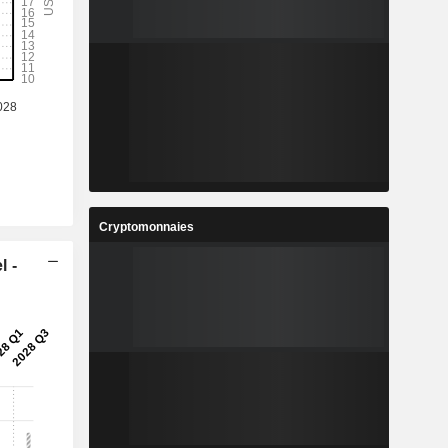
%
6,39 %
-
-
-
-
5
57,68
%
7,91 %
6
13,16
%
14,75 %
4
113 554
Cryptomonnaies
-
-
l -