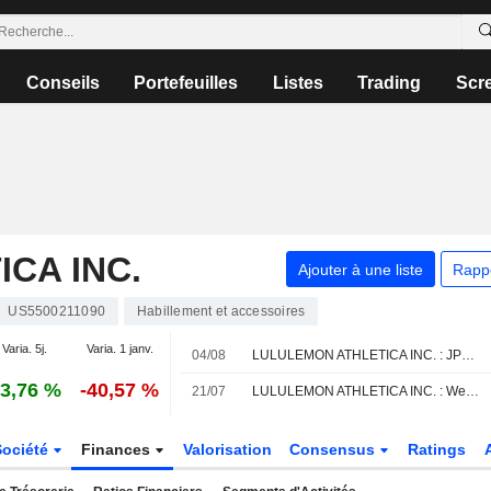
Conseils
Portefeuilles
Listes
Trading
Scr
CA INC.
Ajouter à une liste
Rapp
US5500211090
Habillement et accessoires
Varia. 5j.
Varia. 1 janv.
04/08
LULULEMON ATHLETICA INC. : JPMorgan Chase est neutre sur le titre
3,76 %
-40,57 %
21/07
LULULEMON ATHLETICA INC. : Wells Fargo Securities n'est pas inspiré par le dossier
Société
Finances
Valorisation
Consensus
Ratings