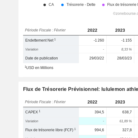
2022
2023
Période Fiscale : Février
1
Endettement Net
-1 260
-1 155
Variation
-
8,33 %
Date de publication
29/03/22
28/03/23
1
USD en Millions
Flux de Trésorerie Prévisionnel: lululemon athle
2022
2023
Période Fiscale : Février
1
CAPEX
394,5
638,7
Variation
-
61,89 %
1
Flux de trésorerie libre (FCF)
994,6
327,8