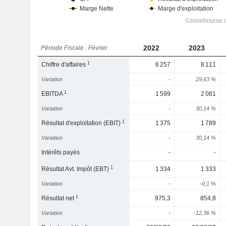
2022
2023
Période Fiscale : Février
1
Chiffre d'affaires
6 257
8 111
Variation
-
29,63 %
1
EBITDA
1 599
2 081
Variation
-
30,14 %
1
Résultat d'exploitation (EBIT)
1 375
1 789
Variation
-
30,14 %
Intérêts payés
-
-
1
Résultat Avt. Impôt (EBT)
1 334
1 333
Variation
-
-0,1 %
1
Résultat net
975,3
854,8
Variation
-
-12,36 %