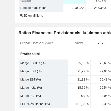
Variation
-
-67,04 %
Date de publication
29/03/22
28/03/23
1
USD en Millions
Ratios Financiers Prévisionnels: lululemon athle
2022
2023
Période Fiscale : Février
Profitabilité
Marge EBITDA (%)
25,56 %
25,66 %
Marge EBIT (%)
21,97 %
22,06 %
Marge EBT (%)
21,32 %
16,43 %
Marge nette (%)
15,59 %
10,54 %
Marge FCF (%)
15,9 %
4,04 %
FCF / Résultat net (%)
101,98 %
38,35 %