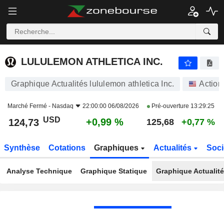
LULULEMON ATHLETICA INC.
124,73
$
+0,99 %
LULULEMON ATHLETICA INC.
Graphique Actualités lululemon athletica Inc.
Action
Marché Fermé -
Nasdaq
22:00:00 06/08/2026
Pré-ouverture
13:29:25
USD
+0,99 %
124,73
125,68
+0,77 %
Synthèse
Cotations
Graphiques
Actualités
Soci
Analyse Technique
Graphique Statique
Graphique Actualit