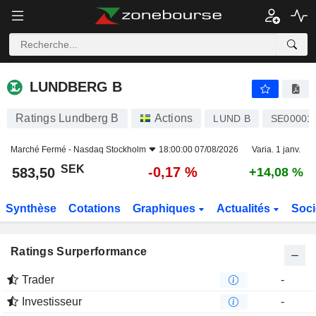
LUNDBERG B
583,50
kr
-0,17 %
LUNDBERG B
Ratings Lundberg B
Actions
LUND B
SE00001
Marché Fermé -
Nasdaq Stockholm
18:00:00 07/08/2026
Varia. 1 janv.
SEK
-0,17 %
583,50
+14,08 %
Synthèse
Cotations
Graphiques
Actualités
Soci
Ratings Surperformance
Trader
-
Investisseur
-