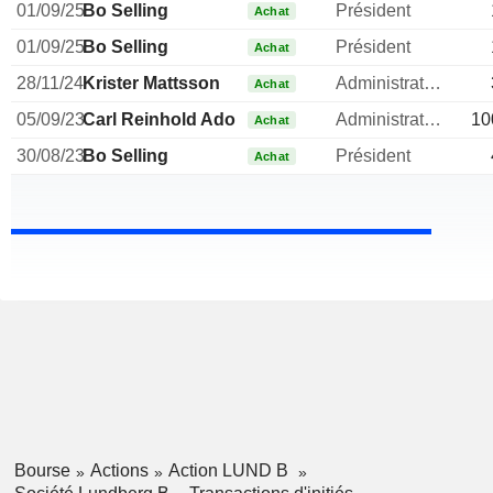
01/09/25
Bo Selling
Président
Achat
01/09/25
Bo Selling
Président
Achat
28/11/24
Krister Mattsson
Administrateur
Achat
05/09/23
Carl Reinhold Adolf Bennet
Administrateur
10
Achat
30/08/23
Bo Selling
Président
Achat
Bourse
Actions
Action LUND B