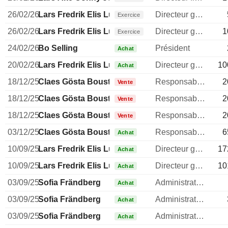
26/02/26
Lars Fredrik Elis Lundberg
Directeur general
Exercice
26/02/26
Lars Fredrik Elis Lundberg
Directeur general
1
Exercice
24/02/26
Bo Selling
Président
Achat
20/02/26
Lars Fredrik Elis Lundberg
Directeur general
10
Achat
18/12/25
Claes Gösta Boustedt
Responsable relations investisseurs
2
Vente
18/12/25
Claes Gösta Boustedt
Responsable relations investisseurs
2
Vente
18/12/25
Claes Gösta Boustedt
Responsable relations investisseurs
2
Vente
03/12/25
Claes Gösta Boustedt
Responsable relations investisseurs
6
Achat
10/09/25
Lars Fredrik Elis Lundberg
Directeur general
17
Achat
10/09/25
Lars Fredrik Elis Lundberg
Directeur general
10
Achat
03/09/25
Sofia Frändberg
Administrateur
Achat
03/09/25
Sofia Frändberg
Administrateur
Achat
03/09/25
Sofia Frändberg
Administrateur
Achat