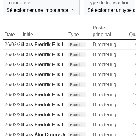
Importance
Type de transaction
Sélectionner une importance
Sélectionner un type d
Poste
Date
Initié
Type
principal
Qua
26/02/26
Lars Fredrik Elis Lundberg
Directeur general
1
Exercice
26/02/26
Lars Fredrik Elis Lundberg
Directeur general
1
Exercice
26/02/26
Lars Fredrik Elis Lundberg
Directeur general
1
Exercice
26/02/26
Lars Fredrik Elis Lundberg
Directeur general
1
Exercice
26/02/26
Lars Fredrik Elis Lundberg
Directeur general
1
Exercice
26/02/26
Lars Fredrik Elis Lundberg
Directeur general
1
Exercice
26/02/26
Lars Fredrik Elis Lundberg
Directeur general
1
Exercice
26/02/26
Lars Fredrik Elis Lundberg
Directeur general
Exercice
26/02/26
Lars Fredrik Elis Lundberg
Directeur general
1
Exercice
26/02/26
Lars Åke Conny Johansson
Directeur financier
1
Exercice