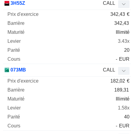
3H55Z
CALL
342,43
€
342,43
Illimité
3.43x
20
-
EUR
073MB
CALL
182,02
€
189,31
Illimité
1.58x
40
-
EUR