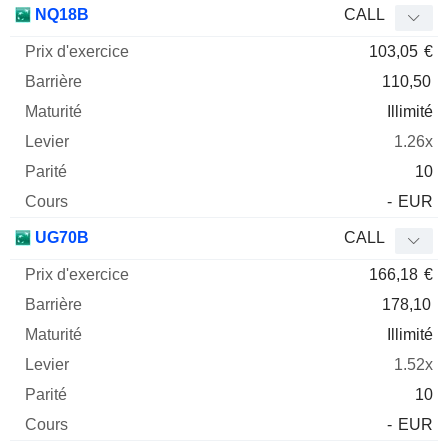
NQ18B
CALL
103,05
€
110,50
Illimité
1.26x
10
-
EUR
UG70B
CALL
166,18
€
178,10
Illimité
1.52x
10
-
EUR