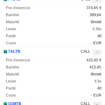
374,65
€
389,64
Illimité
4.36x
40
-
EUR
7ALTB
CALL
415,45
€
415,45
Illimité
6.9x
40
-
EUR
Q1MTB
CALL