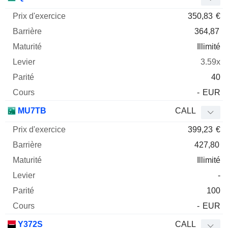
350,83
€
364,87
Illimité
3.59x
40
-
EUR
MU7TB
CALL
399,23
€
427,80
Illimité
-
100
-
EUR
Y372S
CALL