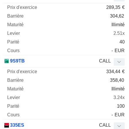
289,35
€
304,62
Illimité
2.51x
40
-
EUR
9S9TB
CALL
334,44
€
358,40
Illimité
3.24x
100
-
EUR
335ES
CALL