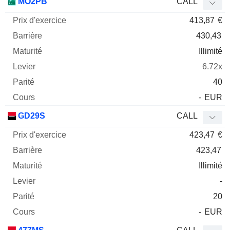
MO2PB
CALL
413,87
€
430,43
Illimité
6.72x
40
-
EUR
GD29S
CALL
423,47
€
423,47
Illimité
-
20
-
EUR