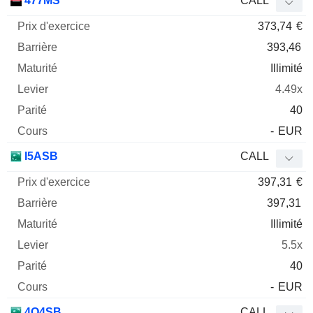
477MS
CALL
373,74
€
393,46
Illimité
4.49x
40
-
EUR
I5ASB
CALL
397,31
€
397,31
Illimité
5.5x
40
-
EUR
4O4SB
CALL