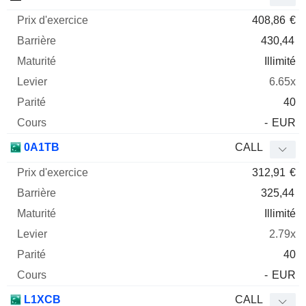
408,86
€
430,44
Illimité
6.65x
40
-
EUR
0A1TB
CALL
312,91
€
325,44
Illimité
2.79x
40
-
EUR
L1XCB
CALL