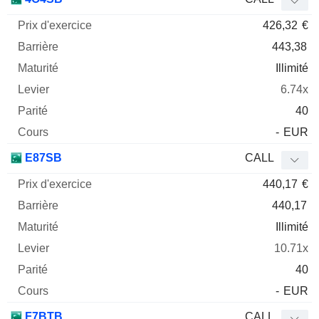
426,32
€
443,38
Illimité
6.74x
40
-
EUR
E87SB
CALL
440,17
€
440,17
Illimité
10.71x
40
-
EUR
F7BTB
CALL