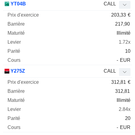
YT04B
CALL
203,33
€
217,90
Illimité
1.72x
10
-
EUR
Y275Z
CALL
312,81
€
312,81
Illimité
2.84x
20
-
EUR