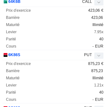
64K6B
CALL
423,06
€
423,06
Illimité
7.95x
40
-
EUR
6K86S
PUT
875,23
€
875,23
Illimité
1.21x
40
-
EUR