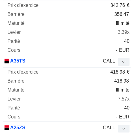
342,76
€
356,47
Illimité
3.39x
40
-
EUR
A35TS
CALL
418,98
€
418,98
Illimité
7.57x
40
-
EUR
A25ZS
CALL