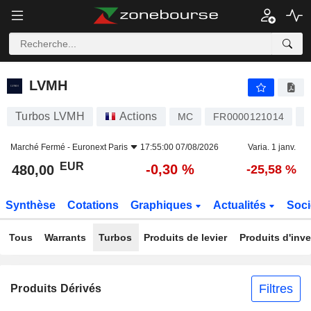
LVMH
480,00
€
-0,30 %
LVMH
Turbos LVMH
Actions
H
MC
FR0000121014
Marché Fermé -
Euronext Paris
17:55:00 07/08/2026
Varia. 1 janv.
EUR
-0,30 %
480,00
-25,58 %
Synthèse
Cotations
Graphiques
Actualités
Soci
Tous
Warrants
Turbos
Produits de levier
Produits d'inv
Filtres
Produits Dérivés