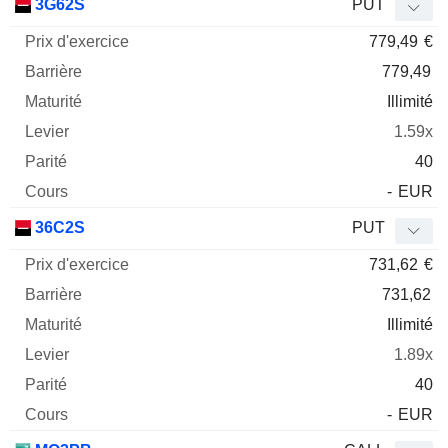
3G62S
PUT
779,49
€
779,49
Illimité
1.59x
40
-
EUR
36C2S
PUT
731,62
€
731,62
Illimité
1.89x
40
-
EUR