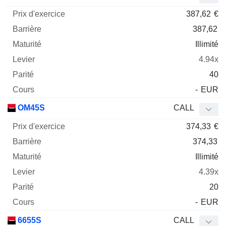
387,62
€
387,62
Illimité
4.94x
40
-
EUR
OM45S
CALL
374,33
€
374,33
Illimité
4.39x
20
-
EUR
6655S
CALL