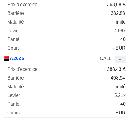
363,68
€
382,88
Illimité
4.09x
40
-
EUR
A26ZS
CALL
388,43
€
408,94
Illimité
5.21x
40
-
EUR