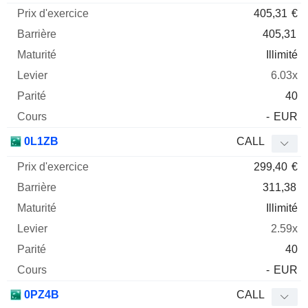
405,31
€
405,31
Illimité
6.03x
40
-
EUR
0L1ZB
CALL
299,40
€
311,38
Illimité
2.59x
40
-
EUR
0PZ4B
CALL