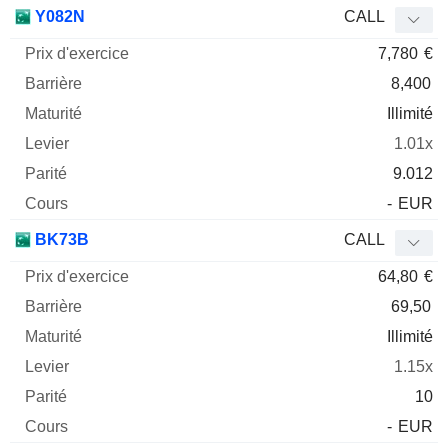
Prix
Y082N
CALL
d'exercice
Barrière
Maturité
Elasticité
7,780
€
Mnemo
Type
Parit
8,400
Illimité
1.01x
9.012
-
EUR
BK73B
CALL
64,80
€
69,50
Illimité
1.15x
10
-
EUR