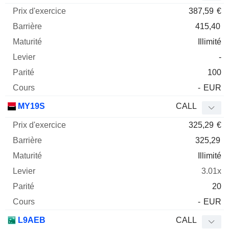
387,59
€
415,40
Illimité
-
100
-
EUR
MY19S
CALL
325,29
€
325,29
Illimité
3.01x
20
-
EUR
L9AEB
CALL