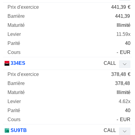
441,39
€
441,39
Illimité
11.59x
40
-
EUR
334ES
CALL
378,48
€
378,48
Illimité
4.62x
40
-
EUR
SU9TB
CALL