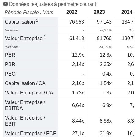
Données réajustées à périmètre courant
2022
2023
2024
Période Fiscale : Mars
1
Capitalisation
76 953
97 143
134 73
Variation
-
26,24 %
38,7
1
Valeur Entreprise
61 418
81 766
130 75
Variation
-
33,13 %
59,91
PER
12,9x
12,3x
10,5
PBR
2,14x
2,35x
2,62
PEG
-
0,4x
0,2
Capitalisation / CA
2,16x
1,54x
2,16
Valeur Entreprise / CA
1,73x
1,3x
2,09
Valeur Entreprise /
6,64x
6,9x
7,1
EBITDA
Valeur Entreprise /
8,44x
8,58x
8,33
EBIT
Valeur Entreprise / FCF
27,1x
31,9x
16,5