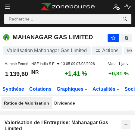
MAHANAGAR GAS LIMITED
1 139,60
₹
+1,41 %
MAHANAGAR GAS LIMITED
Valorisation Mahanagar Gas Limited
Actions
MG
Marché Fermé -
NSE India S.E.
13:05:09 07/08/2026
Varia. 1 janv.
INR
+1,41 %
1 139,60
+0,31 %
Synthèse
Cotations
Graphiques
Actualités
Soci
Ratios de Valorisation
Dividende
Valorisation de l'Entreprise: Mahanagar Gas
Limited