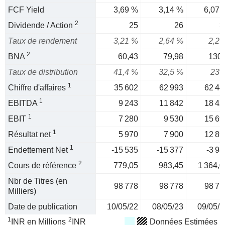
FCF Yield
3,69 %
3,14 %
6,07 
2
Dividende / Action
25
26
3
Taux de rendement
3,21 %
2,64 %
2,2 
2
BNA
60,43
79,98
130,
Taux de distribution
41,4 %
32,5 %
23 
1
Chiffre d'affaires
35 602
62 993
62 44
1
EBITDA
9 243
11 842
18 42
1
EBIT
7 280
9 530
15 69
1
Résultat net
5 970
7 900
12 89
1
Endettement Net
-15 535
-15 377
-3 98
2
Cours de référence
779,05
983,45
1 364,0
Nbr de Titres (en
98 778
98 778
98 77
Milliers)
Date de publication
10/05/22
08/05/23
09/05/2
1
2
INR en Millions
INR
Données Estimées