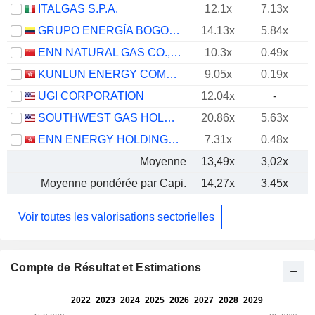
ITALGAS S.P.A.
12.1x
7.13x
GRUPO ENERGÍA BOGOTÁ S.A. E.S.P.
14.13x
5.84x
ENN NATURAL GAS CO., LTD.
10.3x
0.49x
KUNLUN ENERGY COMPANY LIMITED
9.05x
0.19x
UGI CORPORATION
12.04x
-
SOUTHWEST GAS HOLDINGS, INC.
20.86x
5.63x
ENN ENERGY HOLDINGS LIMITED
7.31x
0.48x
Moyenne
13,49x
3,02x
Moyenne pondérée par Capi.
14,27x
3,45x
Voir toutes les valorisations sectorielles
Compte de Résultat et Estimations