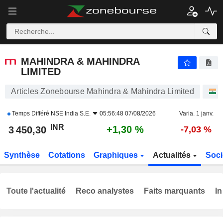
MAHINDRA & MAHINDRA LIMITED
3 450,30
₹
+1,30 %
MAHINDRA & MAHINDRA
LIMITED
Articles Zonebourse Mahindra & Mahindra Limited
A
Temps Différé
NSE India S.E.
05:56:48 07/08/2026
Varia. 1 janv.
INR
+1,30 %
3 450,30
-7,03 %
Synthèse
Cotations
Graphiques
Actualités
Soci
Toute l'actualité
Reco analystes
Faits marquants
In