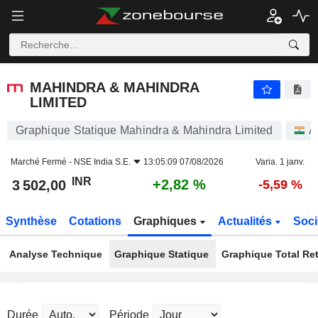
MAHINDRA & MAHINDRA LIMITED
3 502,00
₹
+2,82 %
MAHINDRA & MAHINDRA
LIMITED
Graphique Statique Mahindra & Mahindra Limited
A
Marché Fermé -
NSE India S.E.
13:05:09 07/08/2026
Varia. 1 janv.
INR
+2,82 %
3 502,00
-5,59 %
Synthèse
Cotations
Graphiques
Actualités
Soci
Analyse Technique
Graphique Statique
Graphique Total Re
Durée
Période