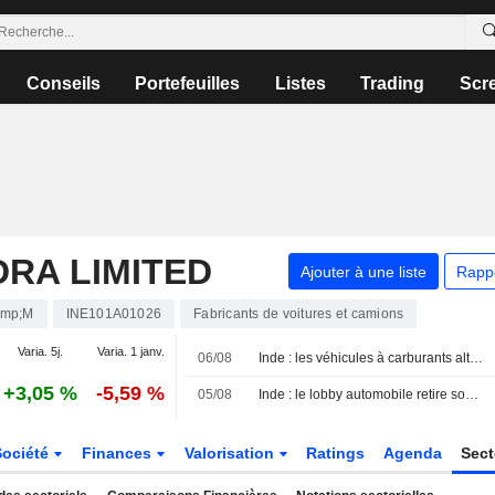
Conseils
Portefeuilles
Listes
Trading
Scr
RA LIMITED
Ajouter à une liste
Rapp
mp;M
INE101A01026
Fabricants de voitures et camions
Varia. 5j.
Varia. 1 janv.
06/08
Inde : les véhicules à carburants alternatifs talonnent l'essence face aux incertitudes sur l'E20
+3,05 %
-5,59 %
05/08
Inde : le lobby automobile retire son avertissement sur les dommages liés à l'éthanol pour réviser ses données
Société
Finances
Valorisation
Ratings
Agenda
Sec