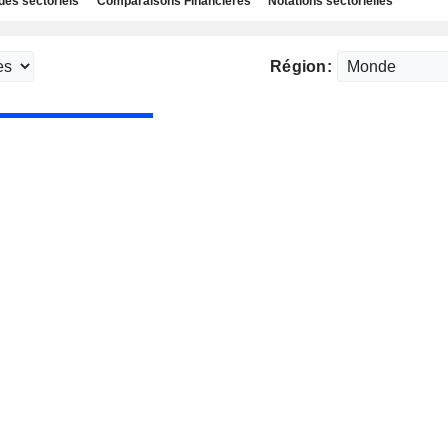
des sectoriels
Comparaisons Financières
Notations sectorielles
Région: