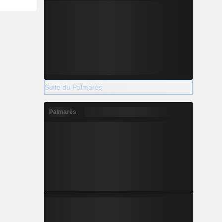
Suite du Palmarès
Palmarès