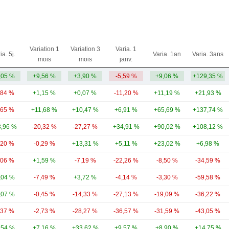
Variation 1
Variation 3
Varia. 1
ia. 5j.
Varia. 1an
Varia. 3ans
mois
mois
janv.
,05 %
+9,56 %
+3,90 %
-5,59 %
+9,06 %
+129,35 %
,84 %
+1,15 %
+0,07 %
-11,20 %
+11,19 %
+21,93 %
,65 %
+11,68 %
+10,47 %
+6,91 %
+65,69 %
+137,74 %
,96 %
-20,32 %
-27,27 %
+34,91 %
+90,02 %
+108,12 %
,20 %
-0,29 %
+13,31 %
+5,11 %
+23,02 %
+6,98 %
,06 %
+1,59 %
-7,19 %
-22,26 %
-8,50 %
-34,59 %
,04 %
-7,49 %
+3,72 %
-4,14 %
-3,30 %
-59,58 %
,07 %
-0,45 %
-14,33 %
-27,13 %
-19,09 %
-36,22 %
,37 %
-2,73 %
-28,27 %
-36,57 %
-31,59 %
-43,05 %
,54 %
+7,16 %
+33,62 %
+9,57 %
+8,90 %
+14,75 %