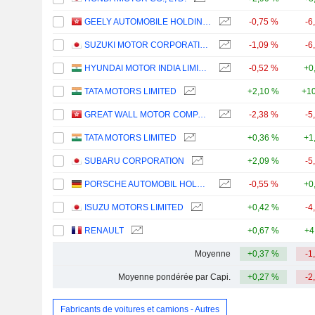
GEELY AUTOMOBILE HOLDINGS LIMITED
-0,75 %
-6
SUZUKI MOTOR CORPORATION
-1,09 %
-6
HYUNDAI MOTOR INDIA LIMITED
-0,52 %
+0
TATA MOTORS LIMITED
+2,10 %
+10
GREAT WALL MOTOR COMPANY LIMITED
-2,38 %
-5
TATA MOTORS LIMITED
+0,36 %
+1
SUBARU CORPORATION
+2,09 %
-5
PORSCHE AUTOMOBIL HOLDING SE
-0,55 %
+0
ISUZU MOTORS LIMITED
+0,42 %
-4
RENAULT
+0,67 %
+4
Moyenne
+0,37 %
-1
Moyenne pondérée par Capi.
+0,27 %
-2
Fabricants de voitures et camions - Autres