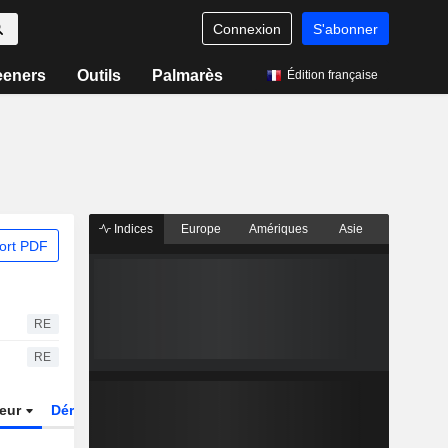
Connexion
S'abonner
eeners
Outils
Palmarès
Édition française
Indices
Europe
Amériques
Asie
ort PDF
RE
RE
teur
Dérivés
Fonds et ETFs