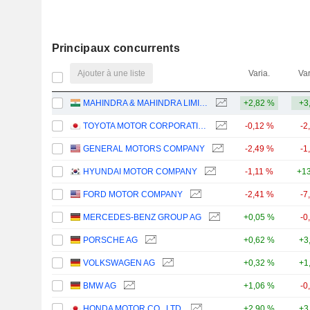
Principaux concurrents
Ajouter à une liste
Varia.
Var
MAHINDRA & MAHINDRA LIMITED
+2,82 %
+3
TOYOTA MOTOR CORPORATION
-0,12 %
-2
GENERAL MOTORS COMPANY
-2,49 %
-1
HYUNDAI MOTOR COMPANY
-1,11 %
+13
FORD MOTOR COMPANY
-2,41 %
-7
MERCEDES-BENZ GROUP AG
+0,05 %
-0
PORSCHE AG
+0,62 %
+3
VOLKSWAGEN AG
+0,32 %
+1
BMW AG
+1,06 %
-0
HONDA MOTOR CO., LTD.
+2,90 %
+3