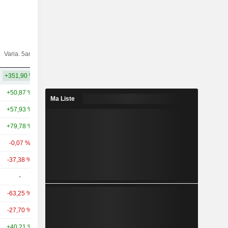
Varia.
Varia. 5ans
Capi.($)
10ans
+351,90 %
+367,60 %
39,96 Md
+50,87 %
+146,08 %
223 Md
Ma Liste
+57,93 %
+182,27 %
76,29 Md
+79,78 %
+200,75 %
65,43 Md
-0,07 %
+13,13 %
54,99 Md
-37,38 %
-23,66 %
49,84 Md
-
-
45,71 Md
-63,25 %
-38,73 %
43,92 Md
-27,70 %
-23,90 %
40,45 Md
+40,21 %
+68,19 %
40,19 Md