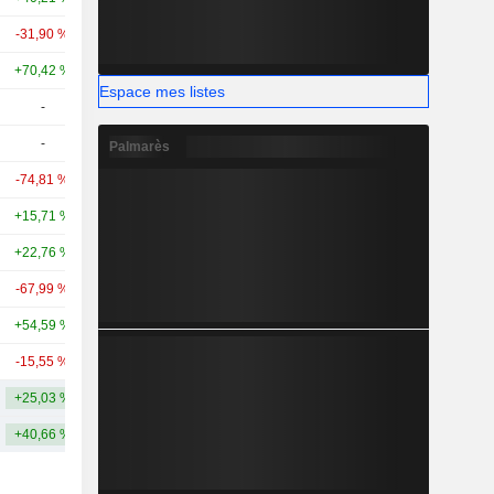
-31,90 %
+223,73 %
25,52 Md
+70,42 %
+129,04 %
24,08 Md
Espace mes listes
-
-
18,87 Md
-
-
17,77 Md
Palmarès
-74,81 %
+3,55 %
17,12 Md
+15,71 %
-32,87 %
13,29 Md
+22,76 %
-33,35 %
11,19 Md
-67,99 %
-37,36 %
10,25 Md
+54,59 %
+84,12 %
9,89 Md
-15,55 %
-62,92 %
8,84 Md
+25,03 %
+68,57 %
41,83 Md
+40,66 %
+108,56 %