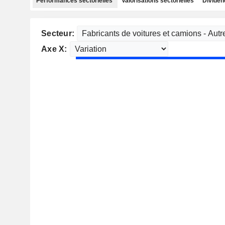
Performances sectorielles
Valorisations sectorielles
Dividen
Secteur:
Axe X: