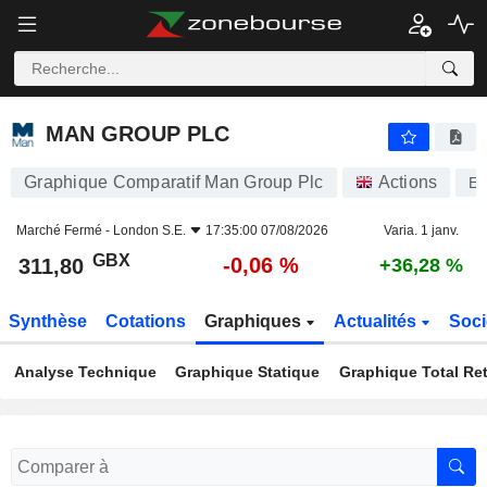
MAN GROUP PLC
311,80
p
-0,06 %
MAN GROUP PLC
Graphique Comparatif Man Group Plc
Actions
E
Marché Fermé -
London S.E.
17:35:00 07/08/2026
Varia. 1 janv.
GBX
-0,06 %
311,80
+36,28 %
Synthèse
Cotations
Graphiques
Actualités
Soci
Analyse Technique
Graphique Statique
Graphique Total Re