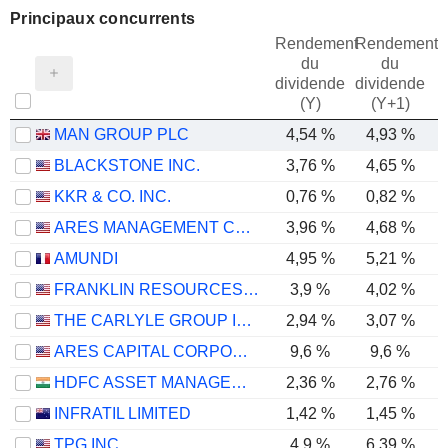
Principaux concurrents
Rendement
Rendement
du
du
dividende
dividende
(Y)
(Y+1)
MAN GROUP PLC
4,54 %
4,93 %
BLACKSTONE INC.
3,76 %
4,65 %
KKR & CO. INC.
0,76 %
0,82 %
ARES MANAGEMENT CORPORATION
3,96 %
4,68 %
AMUNDI
4,95 %
5,21 %
FRANKLIN RESOURCES, INC.
3,9 %
4,02 %
THE CARLYLE GROUP INC.
2,94 %
3,07 %
ARES CAPITAL CORPORATION
9,6 %
9,6 %
HDFC ASSET MANAGEMENT COMPANY LIMITED
2,36 %
2,76 %
INFRATIL LIMITED
1,42 %
1,45 %
TPG INC.
4,9 %
6,39 %