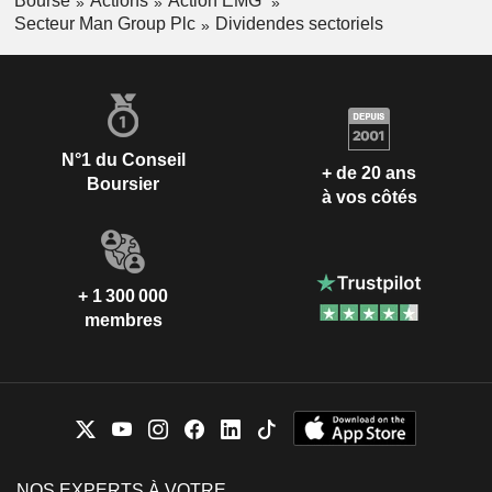
Bourse
Actions
Action EMG
Secteur Man Group Plc
Dividendes sectoriels
N°1 du Conseil
+ de 20 ans
Boursier
à vos côtés
+ 1 300 000
membres
NOS EXPERTS À VOTRE