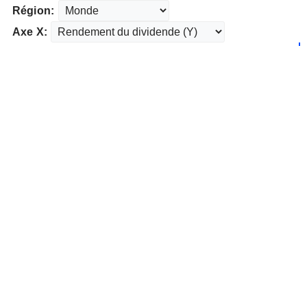
Région:
Axe X: