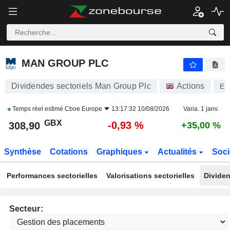
MAN GROUP PLC
308,90
p
-0,93 %
MAN GROUP PLC
Dividendes sectoriels Man Group Plc
Actions
E
Temps réel estimé
Cboe Europe
13:17:32 10/08/2026
Varia. 1 janv.
GBX
-0,93 %
308,90
+35,00 %
Synthèse
Cotations
Graphiques
Actualités
Soci
Performances sectorielles
Valorisations sectorielles
Dividen
Secteur: