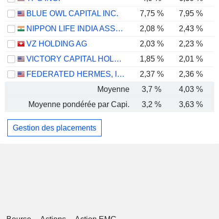
BLUE OWL CAPITAL INC.
7,75 %
7,95 %
NIPPON LIFE INDIA ASSET MANAGEMENT LIMITED
2,08 %
2,43 %
VZ HOLDING AG
2,03 %
2,23 %
VICTORY CAPITAL HOLDINGS, INC.
1,85 %
2,01 %
FEDERATED HERMES, INC.
2,37 %
2,36 %
Moyenne
3,7 %
4,03 %
Moyenne pondérée par Capi.
3,2 %
3,63 %
Gestion des placements