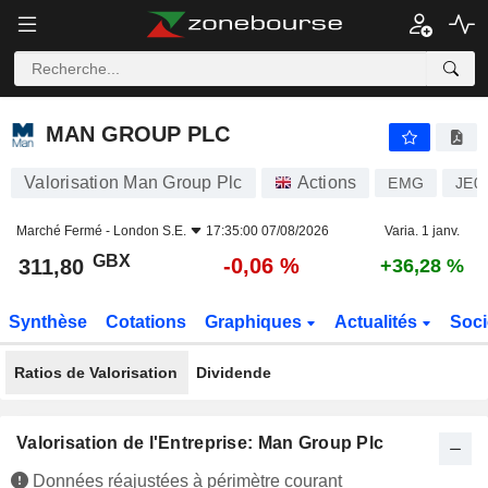
MAN GROUP PLC
311,80
p
-0,06 %
MAN GROUP PLC
Valorisation Man Group Plc
Actions
EMG
JE0
Marché Fermé -
London S.E.
17:35:00 07/08/2026
Varia. 1 janv.
GBX
-0,06 %
311,80
+36,28 %
Synthèse
Cotations
Graphiques
Actualités
Soci
Ratios de Valorisation
Dividende
Valorisation de l'Entreprise: Man Group Plc
Données réajustées à périmètre courant