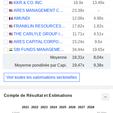
KKR & CO. INC.
16.9x
13.49x
ARES MANAGEMENT CORPORATION
23.38x
-
AMUNDI
12.08x
4.98x
FRANKLIN RESOURCES, INC.
17.82x
1.82x
THE CARLYLE GROUP INC.
11.71x
4.51x
ARES CAPITAL CORPORATION
15.24x
9.6x
SBI FUNDS MANAGEMENT LIMITED
34.44x
19.65x
Moyenne
18,31x
8,04x
Moyenne pondérée par Capi.
19,47x
9,38x
Voir toutes les valorisations sectorielles
Compte de Résultat et Estimations