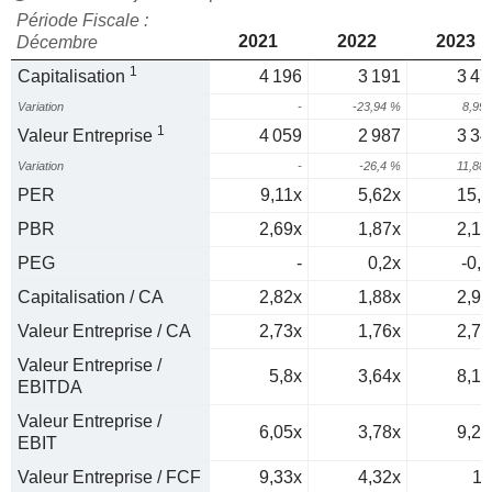
Période Fiscale :
2021
2022
2023
Décembre
1
Capitalisation
4 196
3 191
3 47
Variation
-
-23,94 %
8,99
1
Valeur Entreprise
4 059
2 987
3 34
Variation
-
-26,4 %
11,88
PER
9,11x
5,62x
15,3
PBR
2,69x
1,87x
2,15
PEG
-
0,2x
-0,3
Capitalisation / CA
2,82x
1,88x
2,91
Valeur Entreprise / CA
2,73x
1,76x
2,79
Valeur Entreprise /
5,8x
3,64x
8,17
EBITDA
Valeur Entreprise /
6,05x
3,78x
9,26
EBIT
Valeur Entreprise / FCF
9,33x
4,32x
11