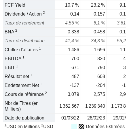
FCF Yield
10,7 %
23,2 %
9,1 
2
Dividende / Action
0,14
0,157
0,10
Taux de rendement
4,55 %
6,1 %
3,61 
2
BNA
0,338
0,458
0,19
Taux de distribution
41,4 %
34,3 %
55,2 
1
Chiffre d'affaires
1 486
1 696
1 19
1
EBITDA
700
820
40
1
EBIT
671
790
36
1
Résultat net
487
608
23
1
Endettement Net
-137
-204
-13
2
Cours de référence
3,079
2,575
2,96
Nbr de Titres (en
1 362 567
1 239 340
1 173 88
Milliers)
Date de publication
01/03/22
28/02/23
29/02/2
1
2
USD en Millions
USD
Données Estimées