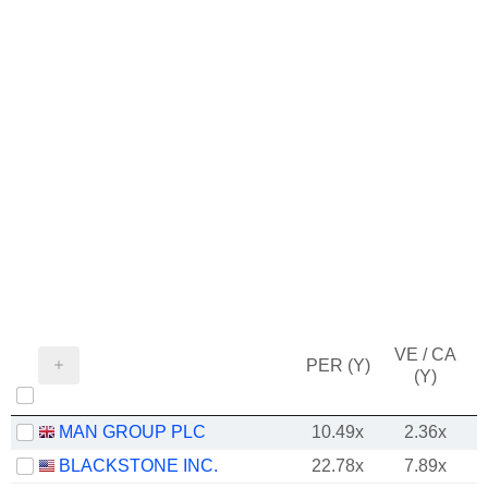
VE / CA
PER (Y)
(Y)
MAN GROUP PLC
10.49x
2.36x
BLACKSTONE INC.
22.78x
7.89x