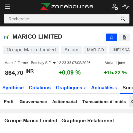
MARICO LIMITED
864,70
₹
+0,09 %
MARICO LIMITED
Groupe Marico Limited
Action
MARICO
INE196A0
Marché Fermé -
Bombay S.E.
12:23:33 07/08/2026
Varia. 1 janv.
INR
+0,09 %
864,70
+15,22 %
Synthèse
Cotations
Graphiques
Actualités
Soci
Profil
Gouvernance
Actionnariat
Transactions d'initiés
Groupe Marico Limited : Graphique Relationnel