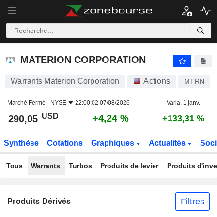
MATERION CORPORATION
290,05
$
+4,24 %
MATERION CORPORATION
Warrants Materion Corporation
Actions
MTRN
Marché Fermé -
NYSE
22:00:02 07/08/2026
Varia. 1 janv.
USD
+4,24 %
290,05
+133,31 %
Synthèse
Cotations
Graphiques
Actualités
Soci
Tous
Warrants
Turbos
Produits de levier
Produits d'inv
Filtres
Produits Dérivés