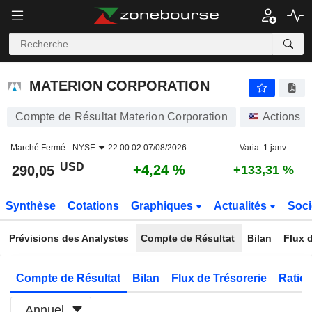
MATERION CORPORATION
290,05
$
+4,24 %
MATERION CORPORATION
Compte de Résultat Materion Corporation
Actions
Marché Fermé -
NYSE
22:00:02 07/08/2026
Varia. 1 janv.
USD
+4,24 %
290,05
+133,31 %
Synthèse
Cotations
Graphiques
Actualités
Soci
Prévisions des Analystes
Compte de Résultat
Bilan
Flux d
Compte de Résultat
Bilan
Flux de Trésorerie
Ratios
Annuel