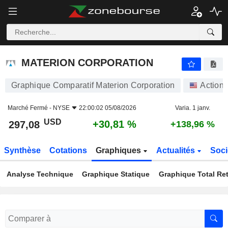
MATERION CORPORATION
297,08
$
+30,81 %
MATERION CORPORATION
Graphique Comparatif Materion Corporation
Actions
Marché Fermé -
NYSE
22:00:02 05/08/2026
Varia. 1 janv.
USD
+30,81 %
297,08
+138,96 %
Synthèse
Cotations
Graphiques
Actualités
Soci
Analyse Technique
Graphique Statique
Graphique Total Re