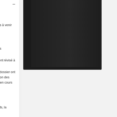
s à venir
s
nt révisé à
 dossier ont
ion des
e en cours
s, la