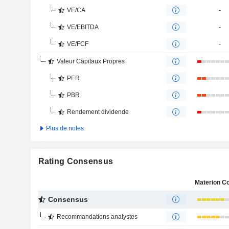
VE/CA
-
VE/EBITDA
-
VE/FCF
-
Valeur Capitaux Propres
PER
PBR
Rendement dividende
Plus de notes
Rating Consensus
Consensus
Recommandations analystes