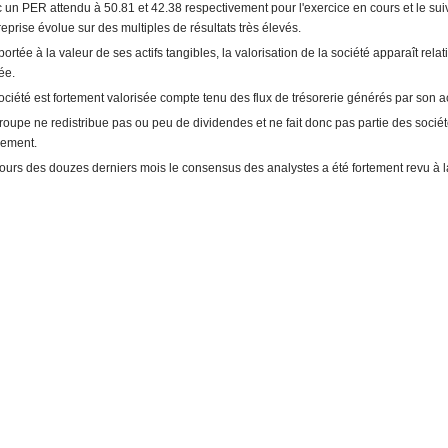
 un PER attendu à 50.81 et 42.38 respectivement pour l'exercice en cours et le sui
treprise évolue sur des multiples de résultats très élevés.
ortée à la valeur de ses actifs tangibles, la valorisation de la société apparaît rela
ée.
ociété est fortement valorisée compte tenu des flux de trésorerie générés par son act
roupe ne redistribue pas ou peu de dividendes et ne fait donc pas partie des socié
ement.
ours des douzes derniers mois le consensus des analystes a été fortement revu à l