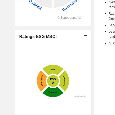
Avec
l'en
Rapp
élev
La s
Le g
Ratings ESG MSCI
rend
Au c