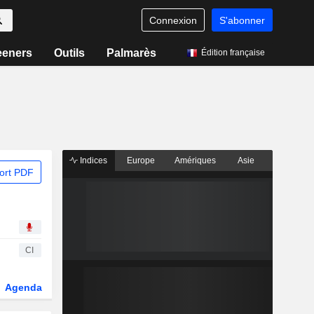
Connexion
S'abonner
eeners
Outils
Palmarès
Édition française
Indices
Europe
Amériques
Asie
ort PDF
CI
Agenda
Secteur
Dérivés
Fonds et ETFs