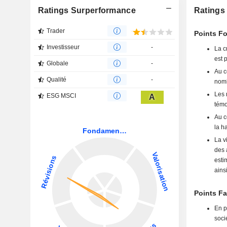
Ratings Surperformance
Ratings 
Trader
Points Fo
Investisseur
-
La c
est 
Globale
-
Au c
Qualité
-
nomb
Les 
ESG MSCI
A
témo
Au c
la h
La v
des 
esti
ains
Points Fa
En p
soci