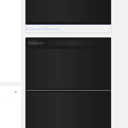
Suite du Palmarès
Palmarès