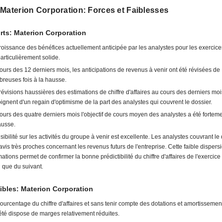
Materion Corporation: Forces et Faiblesses
rts: Materion Corporation
roissance des bénéfices actuellement anticipée par les analystes pour les exercice
particulièrement solide.
ours des 12 derniers mois, les anticipations de revenus à venir ont été révisées de
reuses fois à la hausse.
révisions haussières des estimations de chiffre d'affaires au cours des derniers moi
ignent d'un regain d'optimisme de la part des analystes qui couvrent le dossier.
ours des quatre derniers mois l'objectif de cours moyen des analystes a été forteme
ausse.
isibilité sur les activités du groupe à venir est excellente. Les analystes couvrant le
avis très proches concernant les revenus futurs de l'entreprise. Cette faible dispers
mations permet de confirmer la bonne prédictibilité du chiffre d'affaires de l'exercic
i que du suivant.
ibles: Materion Corporation
ourcentage du chiffre d'affaires et sans tenir compte des dotations et amortissement
été dispose de marges relativement réduites.