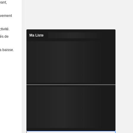
vant,
tivement
ivité.
Ma Liste
tés de
a baisse.