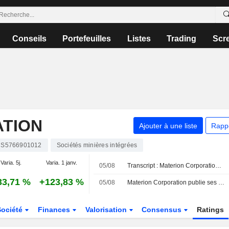
Conseils
Portefeuilles
Listes
Trading
Scr
TION
Ajouter à une liste
Rapp
S5766901012
Sociétés minières intégrées
Varia. 5j.
Varia. 1 janv.
05/08
Transcript : Materion Corporation, Q2 2026 Earnings Call, Aug 05, 2026
33,71 %
+123,83 %
05/08
Materion Corporation publie ses résultats pour le deuxième trimestre et le premier semestre clos le 3 juillet 2026
Société
Finances
Valorisation
Consensus
Ratings