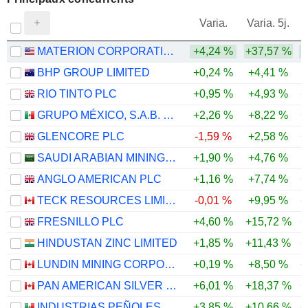
V
Varia.
Varia. 5j.
MATERION CORPORATION
+4,24 %
+37,57 %
+
BHP GROUP LIMITED
+0,24 %
+4,41 %
RIO TINTO PLC
+0,95 %
+4,93 %
+
GRUPO MÉXICO, S.A.B. DE C.V.
+2,26 %
+8,22 %
+
GLENCORE PLC
-1,59 %
+2,58 %
+
SAUDI ARABIAN MINING COMPANY (MAADEN)
+1,90 %
+4,76 %
ANGLO AMERICAN PLC
+1,16 %
+7,74 %
+
TECK RESOURCES LIMITED
-0,01 %
+9,95 %
+
FRESNILLO PLC
+4,60 %
+15,72 %
+
HINDUSTAN ZINC LIMITED
+1,85 %
+11,43 %
+
LUNDIN MINING CORPORATION
+0,19 %
+8,50 %
+
PAN AMERICAN SILVER CORP.
+6,01 %
+18,37 %
+
INDUSTRIAS PEÑOLES, S.A.B. DE C.V.
+3,85 %
+10,66 %
+