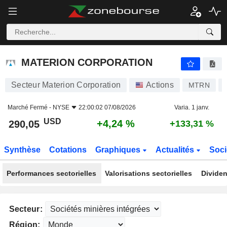
MATERION CORPORATION
290,05
$
+4,24 %
MATERION CORPORATION
Secteur Materion Corporation
Actions
MTRN
Marché Fermé -
NYSE
22:00:02 07/08/2026
Varia. 1 janv.
USD
+4,24 %
290,05
+133,31 %
Synthèse
Cotations
Graphiques
Actualités
Soci
Performances sectorielles
Valorisations sectorielles
Dividen
Secteur:
Région: