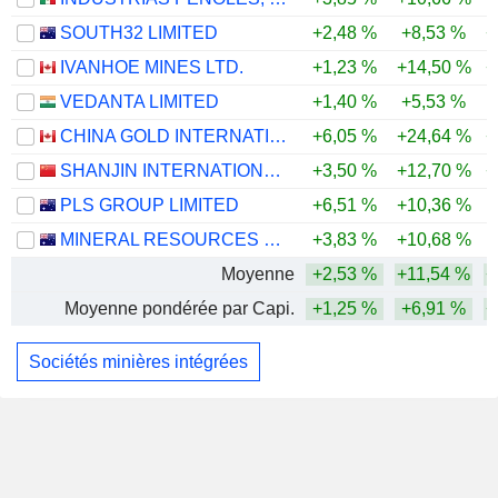
SOUTH32 LIMITED
+2,48 %
+8,53 %
+
IVANHOE MINES LTD.
+1,23 %
+14,50 %
+
VEDANTA LIMITED
+1,40 %
+5,53 %
CHINA GOLD INTERNATIONAL RESOURCES CORP. LTD.
+6,05 %
+24,64 %
+
SHANJIN INTERNATIONAL GOLD CO., LTD.
+3,50 %
+12,70 %
+
PLS GROUP LIMITED
+6,51 %
+10,36 %
MINERAL RESOURCES LIMITED
+3,83 %
+10,68 %
Moyenne
+2,53 %
+11,54 %
+
Moyenne pondérée par Capi.
+1,25 %
+6,91 %
+
Sociétés minières intégrées