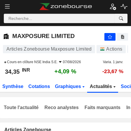
MAXPOSURE LIMITED
34,35
₹
+4,09 %
MAXPOSURE LIMITED
Articles Zonebourse Maxposure Limited
Actions
Cours en clôture
NSE India S.E.
07/08/2026
Varia. 1 janv.
INR
+4,09 %
34,35
-23,67 %
Synthèse
Cotations
Graphiques
Actualités
Soci
Toute l'actualité
Reco analystes
Faits marquants
In
Articles Zonebourse