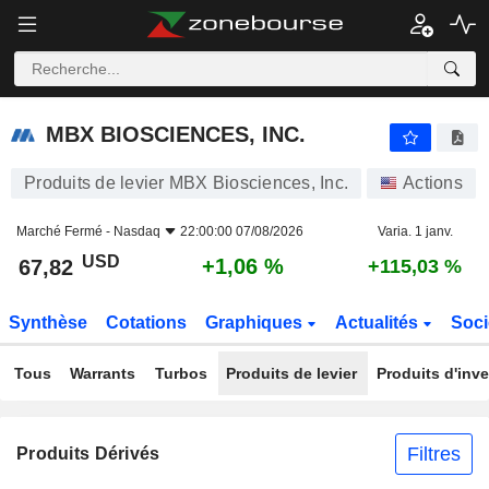
MBX BIOSCIENCES, INC.
67,82
$
+1,06 %
MBX BIOSCIENCES, INC.
Produits de levier MBX Biosciences, Inc.
Actions
Marché Fermé -
Nasdaq
22:00:00 07/08/2026
Varia. 1 janv.
USD
+1,06 %
67,82
+115,03 %
Synthèse
Cotations
Graphiques
Actualités
Soci
Tous
Warrants
Turbos
Produits de levier
Produits d'inv
Filtres
Produits Dérivés