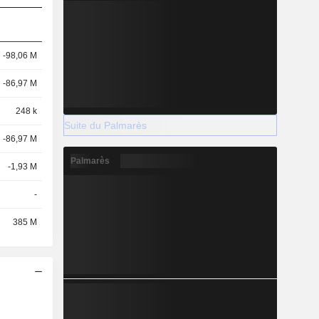
-98,06 M
-86,97 M
248 k
Suite du Palmarès
-86,97 M
Palmarès
-1,93 M
-
385 M