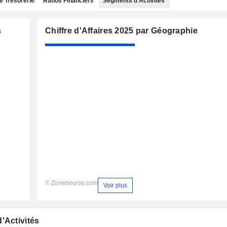
e Trésorerie
Ratios Financiers
Segments d'Activités
s
Chiffre d'Affaires 2025 par Géographie
© Zonebourse.com
Voir plus
'Activités