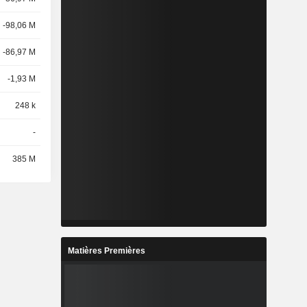
-98,06 M
-86,97 M
-1,93 M
248 k
-
385 M
Matières Premières