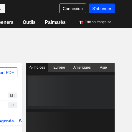
Connexion
S'abonner
eeners
Outils
Palmarès
Édition française
Indices
Europe
Amériques
Asie
ort PDF
MT
CI
Agenda
Secteur
Dérivés