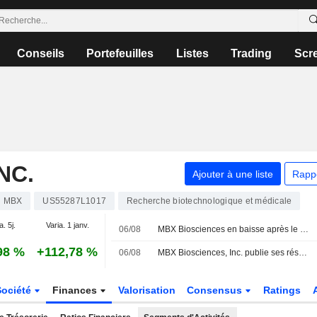
Conseils
Portefeuilles
Listes
Trading
Scr
NC.
Ajouter à une liste
Rapp
MBX
US55287L1017
Recherche biotechnologique et médicale
a. 5j.
Varia. 1 janv.
06/08
MBX Biosciences en baisse après le creusement de sa perte au deuxième trimestre
98 %
+112,78 %
06/08
MBX Biosciences, Inc. publie ses résultats pour le deuxième trimestre et le premier semestre clos le 30 juin 2026
Société
Finances
Valorisation
Consensus
Ratings