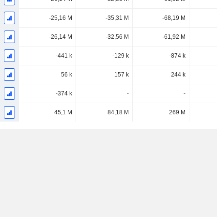
-25,16 M
-35,31 M
-68,19 M
-26,14 M
-32,56 M
-61,92 M
-441 k
-129 k
-874 k
56 k
157 k
244 k
-374 k
-
-
45,1 M
84,18 M
269 M