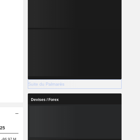
Suite du Palmarès
Devises / Forex
25
-86,97 M