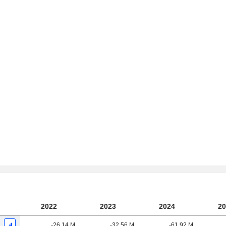
2022
2023
2024
20
-26,14 M
-32,56 M
-61,92 M