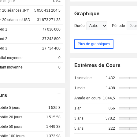
e du jour
0,84
. 20 séances JPY
5 050 431 204,5
Graphique
. 20 séances USD
31 873 271,33
Durée
Période
ord 1
77 030 600
ord 2
37 243 800
Plus de graphiques
ord 3
27 734 400
pital moyenne
0
Extrêmes de Cours
ottant moyenne
0
1 semaine
1 432
1 mois
1 408
urs
Année en cours
1 044,5
bile 5 jours
1 525,3
1 an
856
bile 20 jours
1 515,58
3 ans
378,2
bile 50 jours
1 449,38
5 ans
222
bile 100 jours
1 373,98