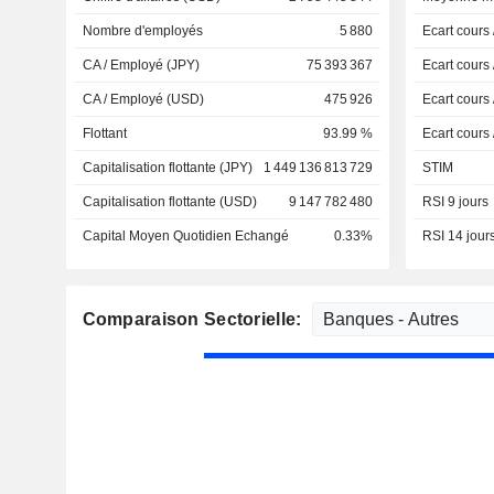
Nombre d'employés
5 880
Ecart cours
CA / Employé (JPY)
75 393 367
Ecart cours
CA / Employé (USD)
475 926
Ecart cours
Flottant
93.99 %
Ecart cours
Capitalisation flottante (JPY)
1 449 136 813 729
STIM
Capitalisation flottante (USD)
9 147 782 480
RSI 9 jours
Capital Moyen Quotidien Echangé
0.33%
RSI 14 jour
Comparaison Sectorielle: