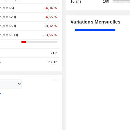
10 ans
160
 / (MMA5)
-4,04 %
 / (MMA20)
-4,65 %
Variations Mensuelles
 / (MMA50)
-8,82 %
 / (MMA100)
-13,56 %
71,6
s
67,16