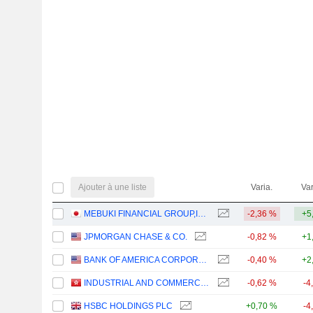
Ajouter à une liste
Varia.
Var
MEBUKI FINANCIAL GROUP,INC.
-2,36 %
+5
JPMORGAN CHASE & CO.
-0,82 %
+1
BANK OF AMERICA CORPORATION
-0,40 %
+2
INDUSTRIAL AND COMMERCIAL BANK OF CHINA LIMITED
-0,62 %
-4
HSBC HOLDINGS PLC
+0,70 %
-4