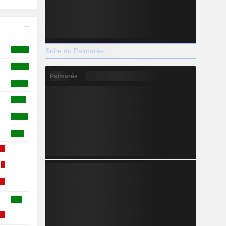
Suite du Palmarès
Palmarès