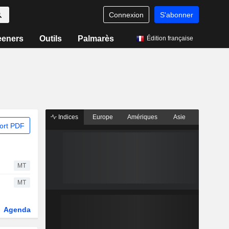
Connexion
S'abonner
eeners
Outils
Palmarès
Édition française
Indices
Europe
Amériques
Asie
ort PDF
MT
MT
Agenda
Secteur
Dérivés
Fonds et ETFs