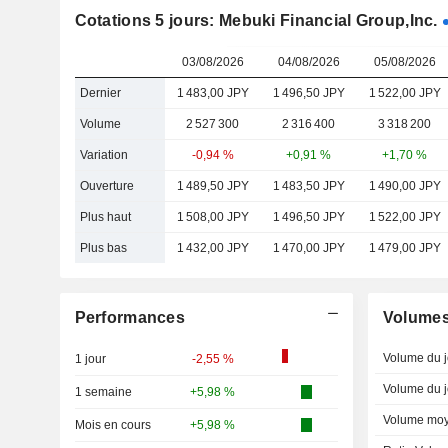
Cotations 5 jours: Mebuki Financial Group,Inc.
03/08/2026
04/08/2026
05/08/2026
Dernier
1 483,00 JPY
1 496,50 JPY
1 522,00 JPY
Volume
2 527 300
2 316 400
3 318 200
Variation
-0,94 %
+0,91 %
+1,70 %
Ouverture
1 489,50 JPY
1 483,50 JPY
1 490,00 JPY
Plus haut
1 508,00 JPY
1 496,50 JPY
1 522,00 JPY
Plus bas
1 432,00 JPY
1 470,00 JPY
1 479,00 JPY
Performances
Volume
Volume du j
1 jour
-2,55 %
Volume du j
1 semaine
+5,98 %
Volume moy
Mois en cours
+5,98 %