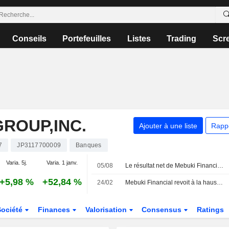
Conseils
Portefeuilles
Listes
Trading
Scr
GROUP,INC.
Ajouter à une liste
Rapp
7
JP3117700009
Banques
Varia. 5j.
Varia. 1 janv.
05/08
Le résultat net de Mebuki Financial bondit de 55 % au premier trimestre fiscal
+5,98 %
+52,84 %
24/02
Mebuki Financial revoit à la hausse ses prévisions de bénéfice net et de dividende final pour l'exercice 2025
Société
Finances
Valorisation
Consensus
Ratings