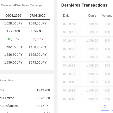
Dernières Transactions
Cours en différé Japan Exchange
06/08/2026
07/08/2026
Date
Cours
Volume
1 628,00 JPY
1 589,50
JPY
07:19:54
1 589,50
300
4 771 400
1 749 900
07:19:45
1 589,50
100
+6,96 %
-2,36 %
07:19:40
1 589,50
300
1 562,00 JPY
1 628,00 JPY
07:19:40
1 589,00
100
1 636,50 JPY
1 628,00 JPY
07:19:40
1 589,00
300
1 556,50 JPY
1 573,00 JPY
07:19:28
1 589,00
300
07:19:28
1 589,00
100
s
marchés
07:19:19
1 589,00
100
our
1 749 900
07:19:18
1 589,00
200
our estimé
2 673 830
07:19:10
1 589,00
500
. 20 séances
3 177 371