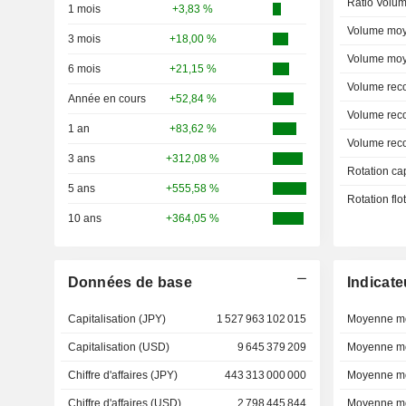
Ratio Volum
1 mois
+3,83 %
Volume moy
3 mois
+18,00 %
Volume moy
6 mois
+21,15 %
Volume rec
Année en cours
+52,84 %
Volume rec
1 an
+83,62 %
Volume rec
3 ans
+312,08 %
Rotation ca
5 ans
+555,58 %
Rotation fl
10 ans
+364,05 %
Données de base
Indicate
Capitalisation (JPY)
1 527 963 102 015
Moyenne mo
Capitalisation (USD)
9 645 379 209
Moyenne mo
Chiffre d'affaires (JPY)
443 313 000 000
Moyenne mo
Chiffre d'affaires (USD)
2 798 445 844
Moyenne mo