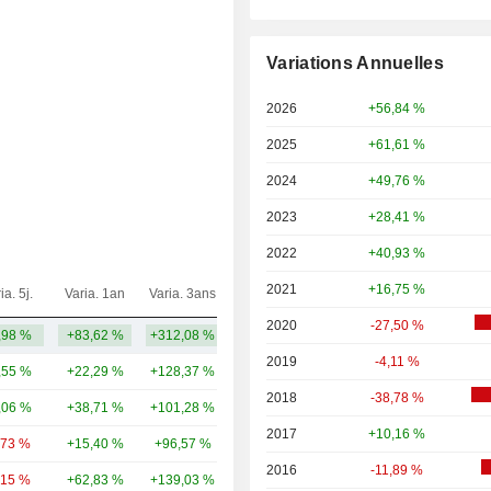
Variations Annuelles
2026
+56,84 %
2025
+61,61 %
2024
+49,76 %
2023
+28,41 %
2022
+40,93 %
2021
+16,75 %
ia. 5j.
Varia. 1an
Varia. 3ans
Capi.($)
2020
-27,50 %
,98 %
+83,62 %
+312,08 %
9,65 Md
2019
-4,11 %
,55 %
+22,29 %
+128,37 %
947 Md
2018
-38,78 %
,06 %
+38,71 %
+101,28 %
441 Md
2017
+10,16 %
,73 %
+15,40 %
+96,57 %
382 Md
2016
-11,89 %
,15 %
+62,83 %
+139,03 %
351 Md