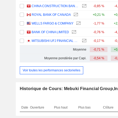
CHINA CONSTRUCTION BANK CORPORATION
-0,85 %
-4
ROYAL BANK OF CANADA
+0,21 %
+0
WELLS FARGO & COMPANY
-1,77 %
+2
BANK OF CHINA LIMITED
-0,76 %
-4
MITSUBISHI UFJ FINANCIAL GROUP, INC.
-0,17 %
-0
Moyenne
-0,71 %
+0
Moyenne pondérée par Capi.
-0,54 %
-0
Voir toutes les performances sectorielles
Historique de Cours: Mebuki Financial Group,In
Date
Ouverture
Plus haut
Plus bas
Clôture