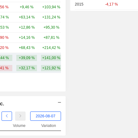
2015
-4,17 %
,56 %
+9,46 %
+103,94 %
303 Md
2014
+11,73 %
,74 %
+63,14 %
+131,24 %
294 Md
2013
+31,30 %
,53 %
+12,86 %
+95,30 %
265 Md
2012
+20,29 %
,90 %
+14,16 %
+87,81 %
261 Md
2011
-4,76 %
,20 %
+68,43 %
+214,42 %
254 Md
2010
-4,03 %
,44 %
+39,09 %
+141,00 %
350,72 Md
2009
-26,63 %
,41 %
+32,17 %
+121,92 %
2008
-18,88 %
2007
-4,87 %
2006
-6,41 %
c.
2005
+40,40 %
2004
+42,86 %
Volume
Variation
2003
+6,06 %
2002
-9,09 %