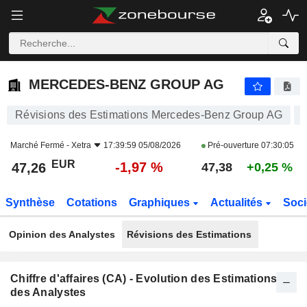
MERCEDES-BENZ GROUP AG
47,26
€
-1,97 %
MERCEDES-BENZ GROUP AG
Révisions des Estimations Mercedes-Benz Group AG
Marché Fermé -
Xetra
17:39:59 05/08/2026
Pré-ouverture
07:30:05
EUR
-1,97 %
47,26
47,38
+0,25 %
Synthèse
Cotations
Graphiques
Actualités
Soci
Opinion des Analystes
Révisions des Estimations
Chiffre d'affaires (CA) - Evolution des Estimations
des Analystes