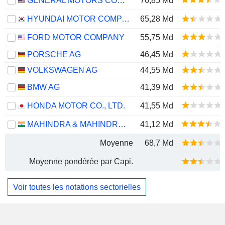
GENERAL MOTORS COMPANY
76,85 Md
HYUNDAI MOTOR COMPANY
65,28 Md
FORD MOTOR COMPANY
55,75 Md
PORSCHE AG
46,45 Md
VOLKSWAGEN AG
44,55 Md
BMW AG
41,39 Md
HONDA MOTOR CO., LTD.
41,55 Md
MAHINDRA & MAHINDRA LIMITED
41,12 Md
Moyenne
68,7 Md
Moyenne pondérée par Capi.
Voir toutes les notations sectorielles