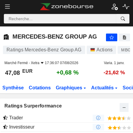
MERCEDES-BENZ GROUP AG
47,08
€
+0,68 %
MERCEDES-BENZ GROUP AG
Ratings Mercedes-Benz Group AG
Actions
MBG
Marché Fermé -
Xetra
17:36:07 07/08/2026
Varia. 1 janv.
EUR
+0,68 %
47,08
-21,62 %
Synthèse
Cotations
Graphiques
Actualités
Soci
Ratings Surperformance
Trader
Investisseur