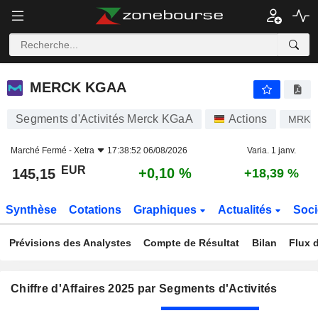
MERCK KGAA
145,15
€
+0,10 %
MERCK KGAA
Segments d'Activités Merck KGaA
Actions
MRK
Marché Fermé -
Xetra
17:38:52 06/08/2026
Varia. 1 janv.
EUR
+0,10 %
145,15
+18,39 %
Synthèse
Cotations
Graphiques
Actualités
Soci
Prévisions des Analystes
Compte de Résultat
Bilan
Flux d
Chiffre d'Affaires 2025 par Segments d'Activités