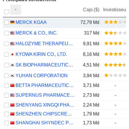
Capi.($)
Investisseur
MERCK KGAA
72,79 Md
MERCK & CO., INC.
317 Md
HALOZYME THERAPEUTICS, INC.
9,91 Md
KYOWA KIRIN CO., LTD.
8,16 Md
SK BIOPHARMACEUTICALS CO., LTD.
4,51 Md
YUHAN CORPORATION
3,94 Md
BETTA PHARMACEUTICALS CO., LTD.
3,71 Md
-
SUPERNUS PHARMACEUTICALS, INC.
2,73 Md
-
SHENYANG XINGQI PHARMACEUTICAL CO.,LTD.
2,24 Md
-
SHENZHEN CHIPSCREEN BIOSCIENCES CO., LTD.
1,79 Md
-
SHANGHAI SHYNDEC PHARMACEUTICAL CO., LTD.
1,73 Md
-