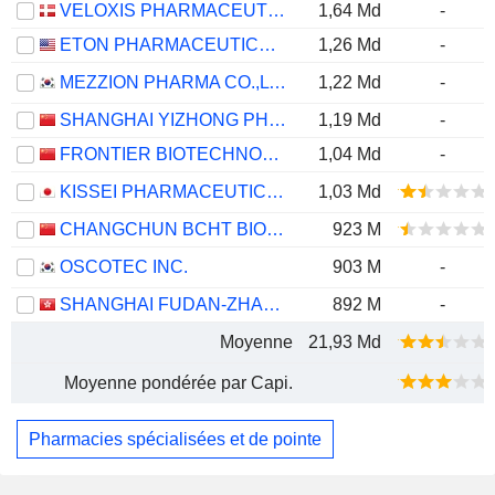
VELOXIS PHARMACEUTICALS A/S
1,64 Md
-
ETON PHARMACEUTICALS, INC.
1,26 Md
-
MEZZION PHARMA CO.,LTD.
1,22 Md
-
SHANGHAI YIZHONG PHARMACEUTICAL CO., LTD.
1,19 Md
-
FRONTIER BIOTECHNOLOGIES INC.
1,04 Md
-
KISSEI PHARMACEUTICAL CO., LTD.
1,03 Md
CHANGCHUN BCHT BIOTECHNOLOGY CO.
923 M
OSCOTEC INC.
903 M
-
SHANGHAI FUDAN-ZHANGJIANG BIO-PHARMACEUTICAL CO.,LTD.
892 M
-
Moyenne
21,93 Md
Moyenne pondérée par Capi.
Pharmacies spécialisées et de pointe